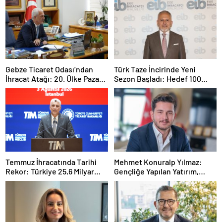
Gebze Ticaret Odası’ndan
Türk Taze İncirinde Yeni
İhracat Atağı: 20. Ülke Pazarı
Sezon Başladı: Hedef 100
Toplantısında Litvanya
Milyon Dolar
Masaya Yatırıldı
Temmuz İhracatında Tarihi
Mehmet Konuralp Yılmaz:
Rekor: Türkiye 25,6 Milyar
Gençliğe Yapılan Yatırım,
Dolarla Zirveye Ulaştı
Türkiye’nin En Büyük Gücü