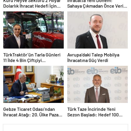
Kuru Meyve Sektörü 2 Milyar
İhracatta Yeni Dönem:
Dolarlık İhracat Hedefi İçin
Sahaya Çıkmadan Önce Veriyi
Ankara’nın Desteğini İstedi
Doğru Okumak
TürkTraktör’ün Tarla Günleri
Avrupa’daki Talep Mobilya
11 İlde 4 Bin Çiftçiyi
İhracatına Güç Verdi
Buluşturdu
Gebze Ticaret Odası’ndan
Türk Taze İncirinde Yeni
İhracat Atağı: 20. Ülke Pazarı
Sezon Başladı: Hedef 100
Toplantısında Litvanya
Milyon Dolar
Masaya Yatırıldı