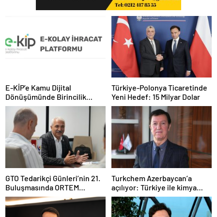
E-KİP’e Kamu Dijital
Türkiye-Polonya Ticaretinde
Dönüşümünde Birincilik
Yeni Hedef: 15 Milyar Dolar
Ödülü
GTO Tedarikçi Günleri’nin 21.
Turkchem Azerbaycan’a
Buluşmasında ORTEM
açılıyor: Türkiye ile kimya
Elektronik Tedarikçi
ticaretinde yeni dönem
Adaylarıyla Buluştu