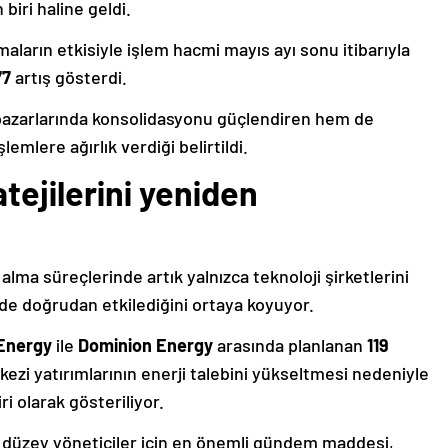
biri haline geldi.
aların etkisiyle işlem hacmi mayıs ayı sonu itibarıyla
77
artış gösterdi.
 pazarlarında konsolidasyonu güçlendiren hem de
lemlere ağırlık verdiği belirtildi.
ejilerini yeniden
lma süreçlerinde artık yalnızca teknoloji şirketlerini
i de doğrudan etkilediğini ortaya koyuyor.
Energy
ile
Dominion Energy
arasında planlanan
119
kezi yatırımlarının enerji talebini yükseltmesi nedeniyle
 olarak gösteriliyor.
 düzey yöneticiler için en önemli gündem maddesi,