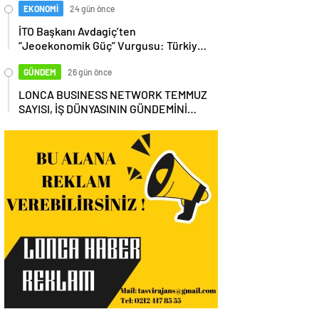
EKONOMİ
24 gün önce
İTO Başkanı Avdagiç’ten
“Jeoekonomik Güç” Vurgusu: Türkiye,
Küresel Tedarik Zincirinin Merkezi
Olmalı
GÜNDEM
26 gün önce
LONCA BUSINESS NETWORK TEMMUZ
SAYISI, İŞ DÜNYASININ GÜNDEMİNİ
MASAYA YATIRDI