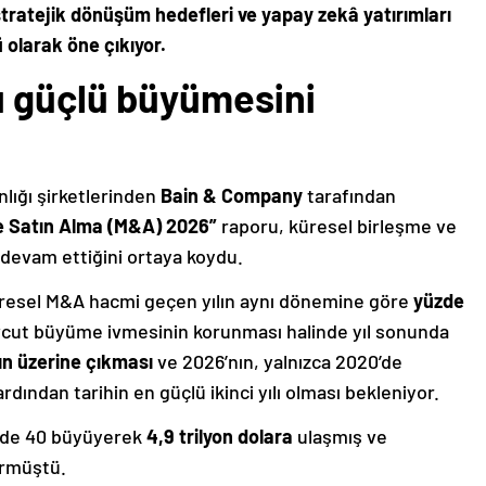
 stratejik dönüşüm hedefleri ve yapay zekâ yatırımları
 olarak öne çıkıyor.
ı güçlü büyümesini
ığı şirketlerinden
Bain & Company
tarafından
ve Satın Alma (M&A) 2026”
raporu, küresel birleşme ve
 devam ettiğini ortaya koydu.
küresel M&A hacmi geçen yılın aynı dönemine göre
yüzde
vcut büyüme ivmesinin korunması halinde yıl sonunda
rın üzerine çıkması
ve 2026’nın, yalnızca 2020’de
dından tarihin en güçlü ikinci yılı olması bekleniyor.
üzde 40 büyüyerek
4,9 trilyon dolara
ulaşmış ve
örmüştü.