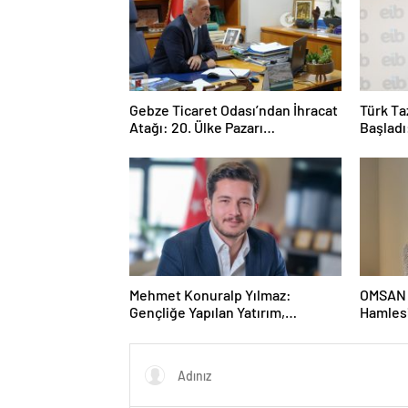
Gebze Ticaret Odası’ndan İhracat
Türk Ta
Atağı: 20. Ülke Pazarı
Başladı
Toplantısında Litvanya Masaya
Yatırıldı
Mehmet Konuralp Yılmaz:
OMSAN L
Gençliğe Yapılan Yatırım,
Hamlesi
Türkiye’nin En Büyük Gücü
Birliği