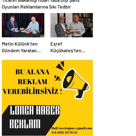
Oyunları Reklamlarına Sıkı Tedbir
Metin Külünk’ten
Eşref
Gündem Yaratan
Küçükateş’ten
Açıklamalar:
İstanbul Eski Valisi
Ekonomi, Liyakat ve
Hüseyin Avni
Siyasete İlişkin
Mutlu’ya Anlamlı
Dikkat Çeken
Ziyaret
Mesajlar