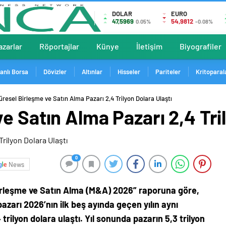
DOLAR
EURO
47,5969
54,9812
0.05%
-0.08%
azarlar
Röportajlar
Künye
İletişim
Biyografiler
anlı Borsa
Dövizler
Altınlar
Hisseler
Pariteler
Kritoparal
üresel Birleşme ve Satın Alma Pazarı 2,4 Trilyon Dolara Ulaştı
e Satın Alma Pazarı 2,4 Tril
0
News
irleşme ve Satın Alma (M&A) 2026” raporuna göre,
zarı 2026’nın ilk beş ayında geçen yılın aynı
ilyon dolara ulaştı. Yıl sonunda pazarın 5,3 trilyon