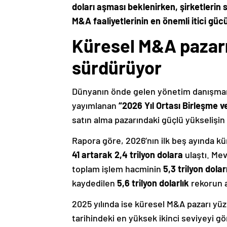
doları aşması beklenirken, şirketlerin
M&A faaliyetlerinin en önemli itici gücü
Küresel M&A pazar
sürdürüyor
Dünyanın önde gelen yönetim danışmanl
yayımlanan
“2026 Yıl Ortası Birleşme 
satın alma pazarındaki güçlü yükselişin
Rapora göre, 2026’nın ilk beş ayında 
41 artarak 2,4 trilyon dolara
ulaştı. Me
toplam işlem hacminin
5,3 trilyon dola
kaydedilen
5,6 trilyon dolarlık
rekorun ar
2025 yılında ise küresel M&A pazarı y
tarihindeki en yüksek ikinci seviyeyi g