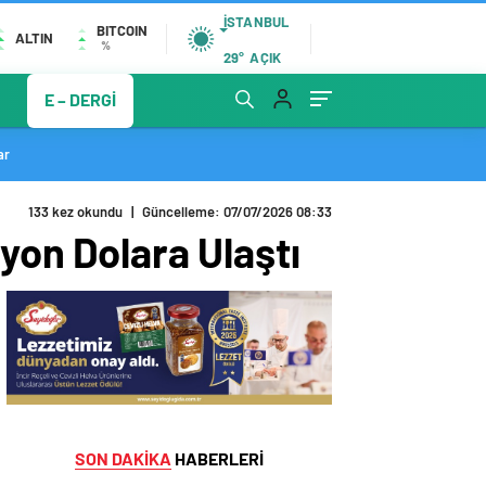
İSTANBUL
BITCOIN
ALTIN
%
29°
AÇIK
E – DERGİ
ar
133 kez okundu
|
Güncelleme: 07/07/2026 08:33
yon Dolara Ulaştı
SON DAKİKA
HABERLERİ