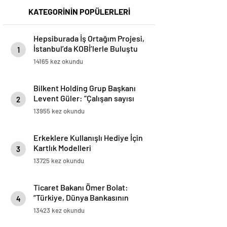
KATEGORİNİN POPÜLERLERİ
Hepsiburada İş Ortağım Projesi,
İstanbul’da KOBİ’lerle Buluştu
1
14165 kez okundu
Bilkent Holding Grup Başkanı
Levent Güler: “Çalışan sayısı
2
olarak Türkiye’nin en büyük 9.
13955 kez okundu
işvereni pozisyonundayız”
Erkeklere Kullanışlı Hediye İçin
Kartlık Modelleri
3
13725 kez okundu
Ticaret Bakanı Ömer Bolat:
“Türkiye, Dünya Bankasının
4
tanımlarına göre üst gelirli
13423 kez okundu
ülkeler ligine yükseldi”