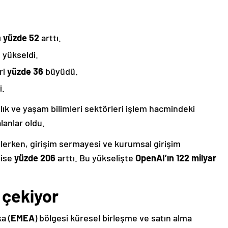
ı
yüzde 52
arttı.
3
yükseldi.
ri
yüzde 36
büyüdü.
i.
ğlık ve yaşam bilimleri sektörleri işlem hacmindeki
anlar oldu.
rilerken, girişim sermayesi ve kurumsal girişim
 ise
yüzde 206
arttı. Bu yükselişte
OpenAI’ın 122 milyar
 çekiyor
a (
EMEA
) bölgesi küresel birleşme ve satın alma