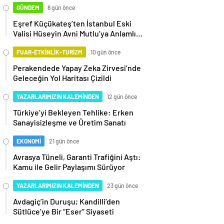
GÜNDEM
8 gün önce
Eşref Küçükateş’ten İstanbul Eski
Valisi Hüseyin Avni Mutlu’ya Anlamlı
Ziyaret
FUAR-ETKİNLİK-TURİZM
10 gün önce
Perakendede Yapay Zeka Zirvesi’nde
Geleceğin Yol Haritası Çizildi
YAZARLARIMIZIN KALEMİNDEN
12 gün önce
Türkiye’yi Bekleyen Tehlike: Erken
Sanayisizleşme ve Üretim Sanatı
EKONOMİ
21 gün önce
Avrasya Tüneli, Garanti Trafiğini Aştı:
Kamu ile Gelir Paylaşımı Sürüyor
YAZARLARIMIZIN KALEMİNDEN
23 gün önce
Avdagiç’in Duruşu; Kandilli’den
Sütlüce’ye Bir “Eser” Siyaseti