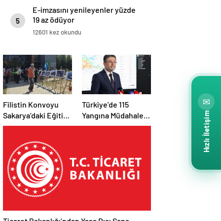
E-imzasını yenileyenler yüzde
19 az ödüyor
5
12601 kez okundu
✉
Filistin Konvoyu
Türkiye’de 115
Hızlı İletişim
Sakarya’daki Eğitim
Yangına Müdahale
Kampını
Edildi: 110’u Kontrol
Tamamladı: Ankara
Altına Alındı
Etabı Başlıyor
Ticaret Bakanlığı’ndan Yasa Dışı Şans