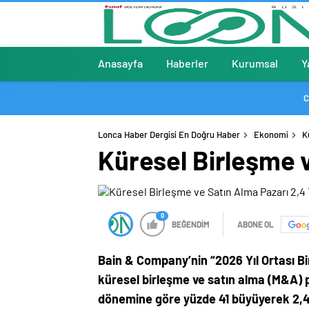
Anasayfa
Haberler
Kurumsal
Y
C
Lonca Haber Dergisi En Doğru Haber
Ekonomi
K
Küresel Birleşme v
0
BEĞENDİM
ABONE OL
Bain & Company’nin “2026 Yıl Ortası B
küresel birleşme ve satın alma (M&A) pa
dönemine göre yüzde 41 büyüyerek 2,4 tr