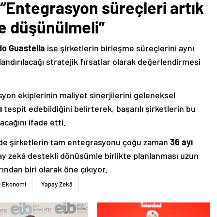
“Entegrasyon süreçleri artık
te düşünülmeli”
o Guastella
ise şirketlerin birleşme süreçlerini aynı
ırılacağı stratejik fırsatlar olarak değerlendirmesi
yon ekiplerinin maliyet sinerjilerini geleneksel
ı
tespit edebildiğini belirterek, başarılı şirketlerin bu
cağını ifade etti.
rde şirketlerin tam entegrasyonu çoğu zaman
36 ayı
y zekâ destekli dönüşümle birlikte planlanması uzun
ndan biri olarak öne çıkıyor.
l Ekonomi
Yapay Zekâ