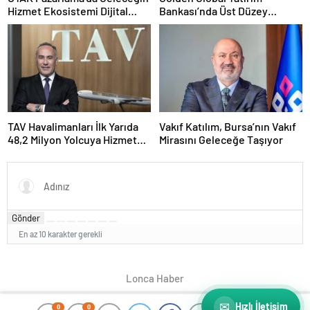
Hizmet Ekosistemi Dijital
Bankası’nda Üst Düzey
Dönüşümle Şekilleniyor
Atama: Mustafa Selcen
Yönetim Kurulu Üyesi Oldu
TAV Havalimanları İlk Yarıda
Vakıf Katılım, Bursa’nın Vakıf
48,2 Milyon Yolcuya Hizmet
Mirasını Geleceğe Taşıyor
Verdi
Gönder
En az 10 karakter gerekli
Lonca Haber
✉
Hızlı İletişim
0
0