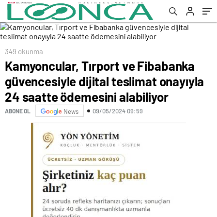
saatte ödemesini alabiliyor
349 okunma
Kamyoncular, Tırport ve Fibabanka
güvencesiyle dijital teslimat onayıyla
24 saatte ödemesini alabiliyor
09/05/2024 09:59
ABONE OL
News