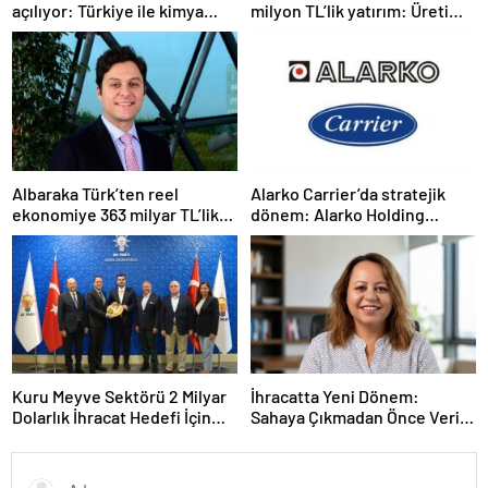
açılıyor: Türkiye ile kimya
milyon TL’lik yatırım: Üretim
ticaretinde yeni dönem
kapasitesi 21 milyon adede
çıkacak
Albaraka Türk’ten reel
Alarko Carrier’da stratejik
ekonomiye 363 milyar TL’lik
dönem: Alarko Holding
finansman desteği
ortaklık yapısını değiştiriyor
Kuru Meyve Sektörü 2 Milyar
İhracatta Yeni Dönem:
Dolarlık İhracat Hedefi İçin
Sahaya Çıkmadan Önce Veriyi
Ankara’nın Desteğini İstedi
Doğru Okumak