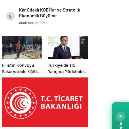
Kâr Odaklı KOBİ’ler ve Stratejik
Ekonomik Büyüme
5
6680 kez okundu
Filistin Konvoyu
Türkiye’de 115
Sakarya’daki Eğitim
Yangına Müdahale
Kampını
Edildi: 110’u Kontrol
Tamamladı: Ankara
Altına Alındı
Etabı Başlıyor
✉