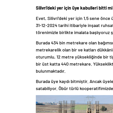
Silivri’deki yer için üye kabulleri bitti
Evet, Silivri’deki yer için 1,5 sene önce
31-12-2024 tarihi itibariyle inşaat ruh
törenimizle birlikte imalata başlıyoruz 
Burada 434 bin metrekare olan bağımsız
metrekarelik olan bir ve katları dükkâ
oturumlu, 12 metre yüksekliğinde bir ti
bir üst katta 440 metrekare. Yükseklik
bulunmaktadır.
Burada üye kaydı bitmiştir. Ancak üyeler
satabiliyor. Öbür türlü kooperatifimizd