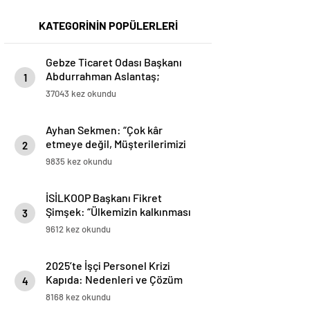
KATEGORİNİN POPÜLERLERİ
Gebze Ticaret Odası Başkanı
Abdurrahman Aslantaş;
1
“Gebze’nin en büyük şansı
37043 kez okundu
Türkiye’ye ilk yabancı
sermayenin ilçemizden girmiş
Ayhan Sekmen: “Çok kâr
olması. Yabancı sermaye,
etmeye değil, Müşterilerimizi
networklarıyla ve know-
2
memnun etmeye odaklıyız”
hows’ları ile Gebze’yi ticarette,
9835 kez okundu
sanayide, üretimde üst noktaya
taşıdı.”
İSİLKOOP Başkanı Fikret
Şimşek: “Ülkemizin kalkınması
3
için elimizden gelen her şeyi
9612 kez okundu
yapacağız”
2025’te İşçi Personel Krizi
Kapıda: Nedenleri ve Çözüm
4
Önerileri
8168 kez okundu