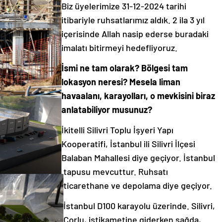
Biz üyelerimize 31-12-2024 tarihi
itibariyle ruhsatlarımız aldık. 2 ila 3 yıl
içerisinde Allah nasip ederse buradaki
imalatı bitirmeyi hedefliyoruz.
İsmi ne tam olarak? Bölgesi tam
lokasyon neresi? Mesela liman
havaalanı, karayolları, o mevkisini biraz
anlatabiliyor musunuz?
İkitelli Silivri Toplu İşyeri Yapı
Kooperatifi, İstanbul ili Silivri İlçesi
Balaban Mahallesi diye geçiyor. İstanbul
tapusu mevcuttur. Ruhsatı
ticarethane ve depolama diye geçiyor.
İstanbul D100 karayolu üzerinde. Silivri,
Çorlu, istikametine giderken sağda,