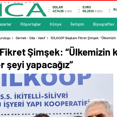
DOLAR
EURO
AL
47,7436
55,2510
0.18%
0.32%
azarlar
Röportajlar
Künye
İletişim
Biyografiler
uruluşu
Dernek - Oda - Vakıf
İSİLKOOP Başkanı Fikret Şimşek: “Ülkemizin
ikret Şimşek: “Ülkemizin k
r şeyi yapacağız”