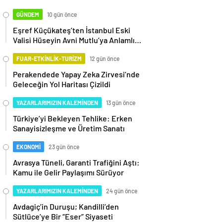
GÜNDEM
10 gün önce
Eşref Küçükateş’ten İstanbul Eski
Valisi Hüseyin Avni Mutlu’ya Anlamlı
Ziyaret
FUAR-ETKİNLİK-TURİZM
12 gün önce
Perakendede Yapay Zeka Zirvesi’nde
Geleceğin Yol Haritası Çizildi
YAZARLARIMIZIN KALEMİNDEN
13 gün önce
Türkiye’yi Bekleyen Tehlike: Erken
Sanayisizleşme ve Üretim Sanatı
EKONOMİ
23 gün önce
Avrasya Tüneli, Garanti Trafiğini Aştı:
Kamu ile Gelir Paylaşımı Sürüyor
YAZARLARIMIZIN KALEMİNDEN
24 gün önce
Avdagiç’in Duruşu; Kandilli’den
Sütlüce’ye Bir “Eser” Siyaseti