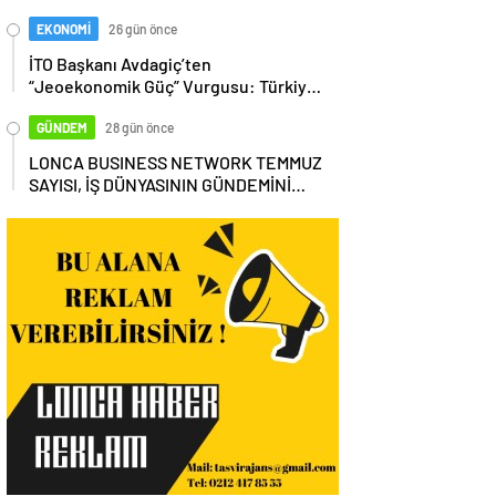
EKONOMİ
26 gün önce
İTO Başkanı Avdagiç’ten
“Jeoekonomik Güç” Vurgusu: Türkiye,
Küresel Tedarik Zincirinin Merkezi
Olmalı
GÜNDEM
28 gün önce
LONCA BUSINESS NETWORK TEMMUZ
SAYISI, İŞ DÜNYASININ GÜNDEMİNİ
MASAYA YATIRDI