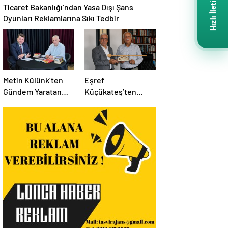
Hızlı İletişim
Ticaret Bakanlığı’ndan Yasa Dışı Şans
Oyunları Reklamlarına Sıkı Tedbir
Metin Külünk’ten
Eşref
Gündem Yaratan
Küçükateş’ten
Açıklamalar:
İstanbul Eski Valisi
Ekonomi, Liyakat ve
Hüseyin Avni
Siyasete İlişkin
Mutlu’ya Anlamlı
Dikkat Çeken
Ziyaret
Mesajlar