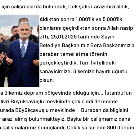
 için çalışmalarda bulunduk. Çok şükür arazimizi aldık.
Aldıktan sonra 1.000’lik ve 5.000’lik
planlarını geçirdikten sonra Allah nasip
etti, 25.01.2025 tarihinde Sayın
Belediye Başkanımız Bora Başkanımızla
beraber temel atma törenini
gerçekleştirdik. Tüm İkitellideki
sanayicimize, ülkemize hayırlı uğurlu
olsun.
da ülkemiz deprem bölgesinde olduğu için… İstanbul’un
Silivri Büyükçavuşlu mevkiinde çok ciddi derecede
 Burada Büyükçavuşlu mevkiinde… Buradan da bilgisini
r arazi almış bulunmaktayız. Başka bir çalışmamız daha
 çalışmalarımız sonuçlandı. Çok kısa sürede 800 dönüm