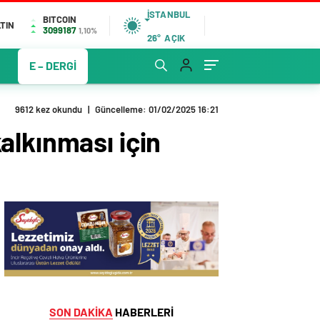
İSTANBUL
BITCOIN
TIN
3099187
1,10%
26°
AÇIK
E – DERGİ
9612 kez okundu
|
Güncelleme: 01/02/2025 16:21
alkınması için
SON DAKİKA
HABERLERİ