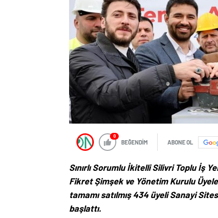
0
BEĞENDİM
ABONE OL
Sınırlı Sorumlu İkitelli Silivri Toplu İ
Fikret Şimşek ve Yönetim Kurulu Üyeler
tamamı satılmış 434 üyeli Sanayi Sites
başlattı.