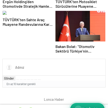
Ergün Holding’den
TÜVTÜRK’ten Motosiklet
Otomotivde Stratejik Hamle:
Sürücülerine Muayene
Otosende’yi Bünyesine Kattı
Uyarısı: Güvenli Sürüş İçin
Teknik Kontrolleri İhmal
TÜVTÜRK’ten Sahte Araç
Etmeyin
Muayene Randevularına Karşı
Kritik Uyarı
Bakan Bolat: “Otomotiv
Sektörü Türkiye’nin
İhracattaki Lokomotif Gücü
Olmayı Sürdürüyor”
Gönder
En az 10 karakter gerekli
Lonca Haber