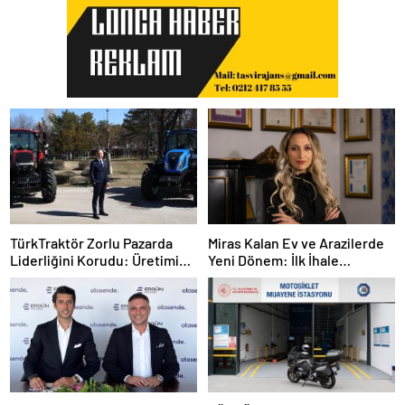
TürkTraktör Zorlu Pazarda
Miras Kalan Ev ve Arazilerde
Liderliğini Korudu: Üretimin
Yeni Dönem: İlk İhale
Yüzde 58’ini, İhracatın Yüzde
Mirasçılara Ayrıldı
74’ünü Karşıladı