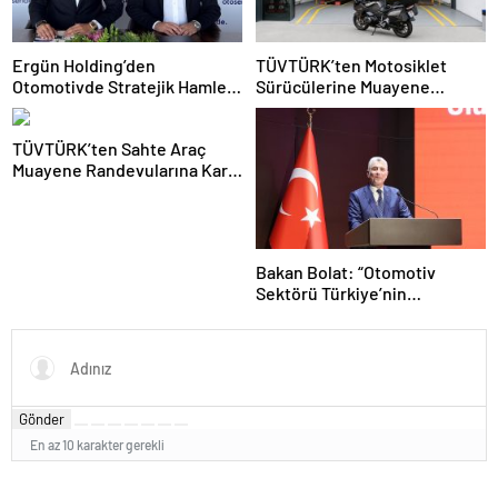
Ergün Holding’den
TÜVTÜRK’ten Motosiklet
Otomotivde Stratejik Hamle:
Sürücülerine Muayene
Otosende’yi Bünyesine Kattı
Uyarısı: Güvenli Sürüş İçin
Teknik Kontrolleri İhmal
TÜVTÜRK’ten Sahte Araç
Etmeyin
Muayene Randevularına Karşı
Kritik Uyarı
Bakan Bolat: “Otomotiv
Sektörü Türkiye’nin
İhracattaki Lokomotif Gücü
Olmayı Sürdürüyor”
Gönder
En az 10 karakter gerekli