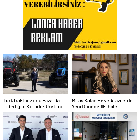
TürkTraktör Zorlu Pazarda
Miras Kalan Ev ve Arazilerde
Liderliğini Korudu: Üretimin
Yeni Dönem: İlk İhale
Yüzde 58’ini, İhracatın Yüzde
Mirasçılara Ayrıldı
74’ünü Karşıladı