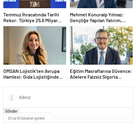
Temmuz İhracatında Tarihi
Mehmet Konuralp Yılmaz:
Rekor: Türkiye 25,6 Milyar
Gençliğe Yapılan Yatırım,
Dolarla Zirveye Ulaştı
Türkiye’nin En Büyük Gücü
OMSAN Lojistik’ten Avrupa
Eğitim Masraflarına Güvence:
Hamlesi: Gıda Lojistiğinde
Ailelere Faizsiz Sigorta
Yeni İş Birliği
Desteği
Gönder
En az 10 karakter gerekli