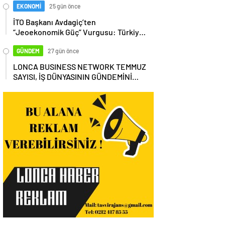
EKONOMİ
25 gün önce
İTO Başkanı Avdagiç’ten
“Jeoekonomik Güç” Vurgusu: Türkiye,
Küresel Tedarik Zincirinin Merkezi
Olmalı
GÜNDEM
27 gün önce
LONCA BUSINESS NETWORK TEMMUZ
SAYISI, İŞ DÜNYASININ GÜNDEMİNİ
MASAYA YATIRDI