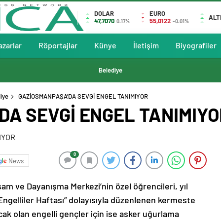
DOLAR
EURO
ALT
47,7070
55,0122
0.17%
-0.01%
azarlar
Röportajlar
Künye
İletişim
Biyografiler
Belediye
iye
GAZİOSMANPAŞA’DA SEVGİ ENGEL TANIMIYOR
A SEVGİ ENGEL TANIMIYO
0
News
m ve Dayanışma Merkezi’nin özel öğrencileri, yıl
“Engelliler Haftası” dolayısıyla düzenlenen kermeste
acak olan engelli gençler için ise asker uğurlama