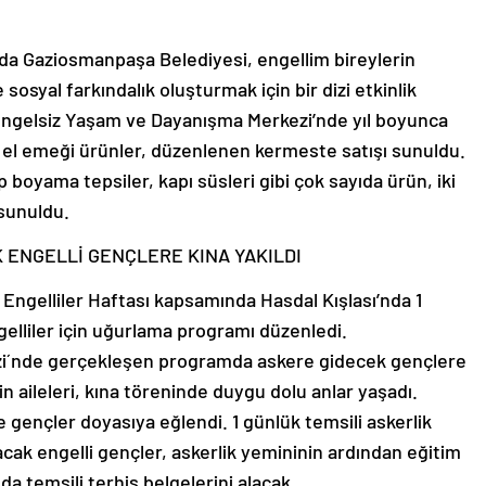
nda Gaziosmanpaşa Belediyesi, engellim bireylerin
sosyal farkındalık oluşturmak için bir dizi etkinlik
ngelsiz Yaşam ve Dayanışma Merkezi’nde yıl boyunca
ği el emeği ürünler, düzenlenen kermeste satışı sunuldu.
p boyama tepsiler, kapı süsleri gibi çok sayıda ürün, iki
sunuldu.
 ENGELLİ GENÇLERE KINA YAKILDI
ngelliler Haftası kapsamında Hasdal Kışlası’nda 1
gelliler için uğurlama programı düzenledi.
i´nde gerçekleşen programda askere gidecek gençlere
in aileleri, kına töreninde duygu dolu anlar yaşadı.
gençler doyasıya eğlendi. 1 günlük temsili askerlik
acak engelli gençler, askerlik yemininin ardından eğitim
a temsili terhis belgelerini alacak.