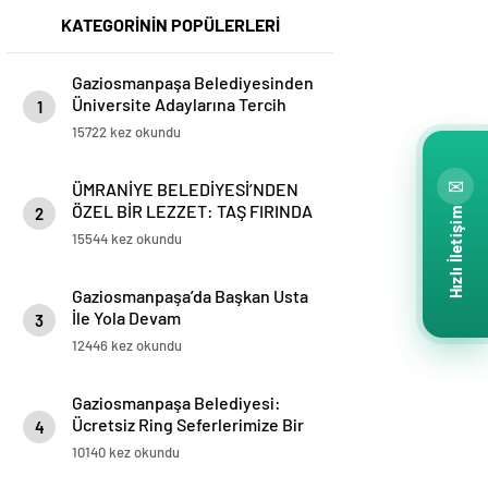
KATEGORİNİN POPÜLERLERİ
Gaziosmanpaşa Belediyesinden
Üniversite Adaylarına Tercih
1
Desteği
15722 kez okundu
✉
ÜMRANİYE BELEDİYESİ’NDEN
ÖZEL BİR LEZZET: TAŞ FIRINDA
2
Hızlı İletişim
SİMİT
15544 kez okundu
Gaziosmanpaşa’da Başkan Usta
İle Yola Devam
3
12446 kez okundu
Gaziosmanpaşa Belediyesi:
Ücretsiz Ring Seferlerimize Bir
4
Yenisi Daha Eklendi
10140 kez okundu