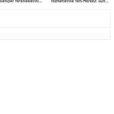
 Gençler Yeteneklerini
Hizmetlerine Yeni Merkez: Sultan
di
Selim Polis Merkezi’nin Temeli
Atıldı