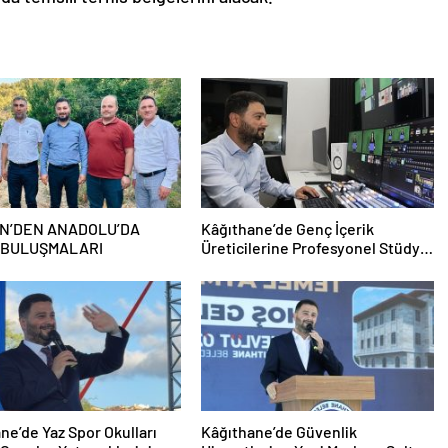
N’DEN ANADOLU’DA
Kâğıthane’de Genç İçerik
 BULUŞMALARI
Üreticilerine Profesyonel Stüdyo
Desteği
ne’de Yaz Spor Okulları
Kâğıthane’de Güvenlik