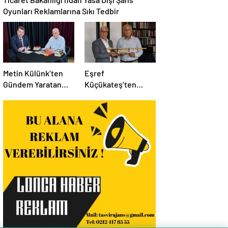
Oyunları Reklamlarına Sıkı Tedbir
Metin Külünk’ten
Eşref
Gündem Yaratan
Küçükateş’ten
Açıklamalar:
İstanbul Eski Valisi
Ekonomi, Liyakat ve
Hüseyin Avni
Siyasete İlişkin
Mutlu’ya Anlamlı
Dikkat Çeken
Ziyaret
Mesajlar