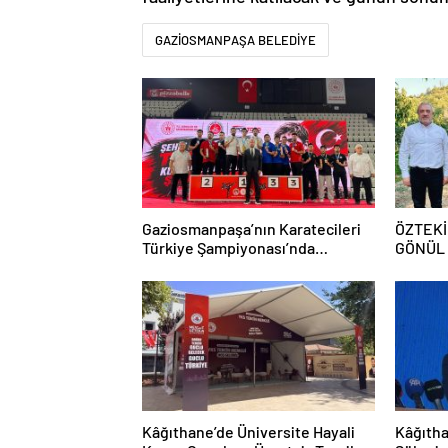
GAZİOSMANPAŞA BELEDİYE
Gaziosmanpaşa’nın Karatecileri
ÖZTEKİ
Türkiye Şampiyonası’nda
GÖNÜL
Kürsüyü Bırakmadı
Kâğıthane’de Üniversite Hayali
Kâğıtha