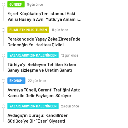
GÜNDEM
9 gün önce
Eşref Küçükateş’ten İstanbul Eski
Valisi Hüseyin Avni Mutlu’ya Anlamlı
Ziyaret
FUAR-ETKİNLİK-TURİZM
11 gün önce
Perakendede Yapay Zeka Zirvesi’nde
Geleceğin Yol Haritası Çizildi
YAZARLARIMIZIN KALEMİNDEN
12 gün önce
Türkiye’yi Bekleyen Tehlike: Erken
Sanayisizleşme ve Üretim Sanatı
EKONOMİ
22 gün önce
Avrasya Tüneli, Garanti Trafiğini Aştı:
Kamu ile Gelir Paylaşımı Sürüyor
YAZARLARIMIZIN KALEMİNDEN
23 gün önce
Avdagiç’in Duruşu; Kandilli’den
Sütlüce’ye Bir “Eser” Siyaseti