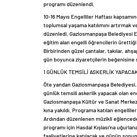
programı düzenlendi.
10-16 Mayıs Engelliler Haftası kapsamı
toplumsal yaşama katılımını artırmak ve 
düzenledi. Gaziosmanpaşa Belediyesi E
eğitim alan engelli öğrencilerin üretti
Birbirinden güzel çantalar, takılar, ahşa
gün boyunca ziyaretçilerin beğenisine 
1 GÜNLÜK TEMSİLİ ASKERLİK YAPACAK
Öte yandan Gaziosmanpaşa Belediyesi, E
günlük temsili askerlik yapacak olan en
Gaziosmanpaşa Kültür ve Sanat Merkez
kına yakıldı. Programa katılan engelliler
Ardından düzenlenen müzikli eğlencede 
programı için Hasdal Kışlası’na uğurlan
faaliyetlerine katılacak ve günün sonund