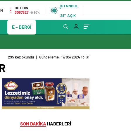
İSTANBUL
BITCOIN
IN
3067527
-0,60%
28°
AÇIK
E – DERGİ
295 kez okundu
|
Güncelleme: 17/05/2024 13:31
R
SON DAKİKA
HABERLERİ