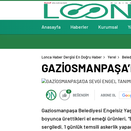
Anasayfa
Haberler
Kurumsal
Y
Lonca Haber Dergisi En Doğru Haber
Yerel
Beled
GAZİOSMANPAŞA’D
0
BEĞENDİM
ABONE OL
Gaziosmanpaşa Belediyesi Engelsiz Yaşa
boyunca ürettikleri el emeği ürünleri, 
sergiledi. 1 günlük temsili askerlik yap