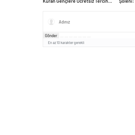
Kuran Gençlere Ücretsiz Tercih
Şöleni:
Rehberliği
Sergile
Gönder
En az 10 karakter gerekli