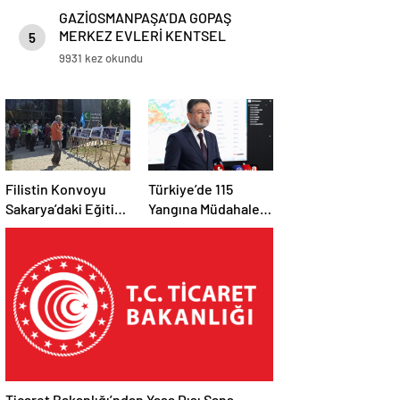
GAZİOSMANPAŞA’DA GOPAŞ
MERKEZ EVLERİ KENTSEL
5
DÖNÜŞÜM PROJESİ’NDE KURA
9931 kez okundu
HEYECANI
Filistin Konvoyu
Türkiye’de 115
Sakarya’daki Eğitim
Yangına Müdahale
Kampını
Edildi: 110’u Kontrol
Tamamladı: Ankara
Altına Alındı
Etabı Başlıyor
Ticaret Bakanlığı’ndan Yasa Dışı Şans