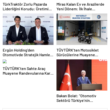
TürkTraktör Zorlu Pazarda
Miras Kalan Ev ve Arazilerde
Liderliğini Korudu: Üretimin
Yeni Dönem: İlk İhale
Yüzde 58’ini, İhracatın Yüzde
Mirasçılara Ayrıldı
74’ünü Karşıladı
Ergün Holding’den
TÜVTÜRK’ten Motosiklet
Otomotivde Stratejik Hamle:
Sürücülerine Muayene
Otosende’yi Bünyesine Kattı
Uyarısı: Güvenli Sürüş İçin
Teknik Kontrolleri İhmal
TÜVTÜRK’ten Sahte Araç
Etmeyin
Muayene Randevularına Karşı
Kritik Uyarı
Bakan Bolat: “Otomotiv
Sektörü Türkiye’nin
İhracattaki Lokomotif Gücü
Olmayı Sürdürüyor”