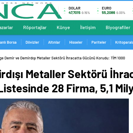
DOLAR
EURO
47,7015
55,2086
0.15%
0.33%
azarlar
Röportajlar
Künye
İletişim
Biyografiler
anlı Borsa
Dövizler
Altınlar
Hisseler
Pariteler
Kritoparal
ge Demir ve Demirdışı Metaller Sektörü İhracatta Gücünü Korudu: TİM 1000
rdışı Metaller Sektörü İhr
istesinde 28 Firma, 5,1 Mily