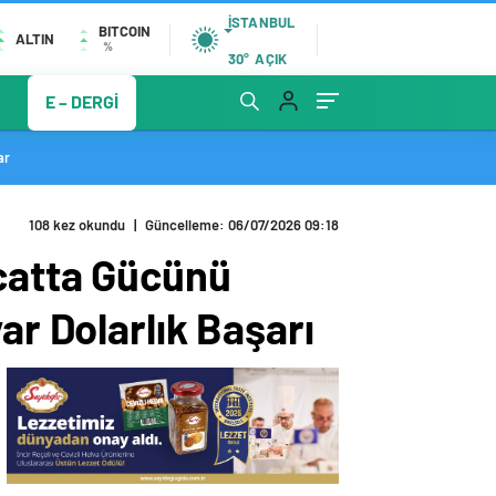
İSTANBUL
BITCOIN
ALTIN
%
30°
AÇIK
E – DERGİ
ar
108 kez okundu
|
Güncelleme: 06/07/2026 09:18
acatta Gücünü
ar Dolarlık Başarı