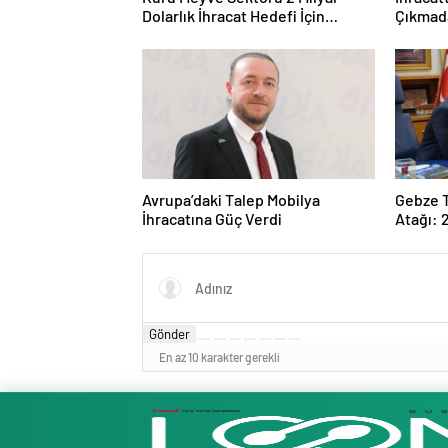
Dolarlık İhracat Hedefi İçin
Çıkmad
Ankara’nın Desteğini İstedi
Okuma
Avrupa’daki Talep Mobilya
Gebze T
İhracatına Güç Verdi
Atağı: 
Toplant
Yatırıld
Gönder
En az 10 karakter gerekli