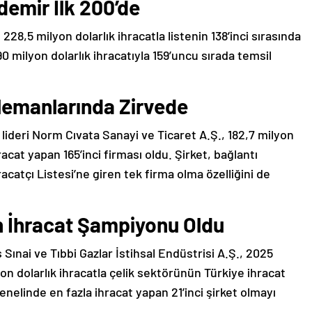
demir İlk 200’de
228,5 milyon dolarlık ihracatla listenin 138’inci sırasında
90 milyon dolarlık ihracatıyla 159’uncu sırada temsil
lemanlarında Zirvede
lideri Norm Cıvata Sanayi ve Ticaret A.Ş., 182,7 milyon
racat yapan 165’inci firması oldu. Şirket, bağlantı
catçı Listesi’ne giren tek firma olma özelliğini de
n İhracat Şampiyonu Oldu
Sınai ve Tıbbi Gazlar İstihsal Endüstrisi A.Ş., 2025
yon dolarlık ihracatla çelik sektörünün Türkiye ihracat
nelinde en fazla ihracat yapan 21’inci şirket olmayı