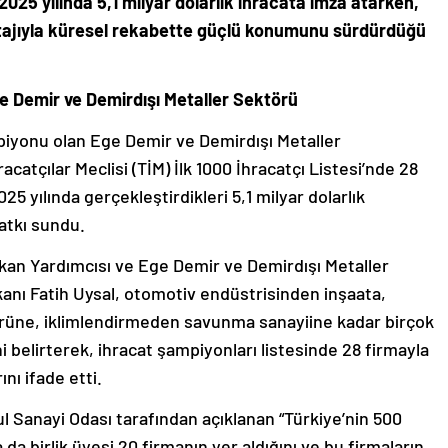
, 2025 yılında 5,1 milyar dolarlık ihracata imza atarken,
tajıyla küresel rekabette güçlü konumunu sürdürdüğü
e Demir ve Demirdışı Metaller Sektörü
mpiyonu olan Ege Demir ve Demirdışı Metaller
racatçılar Meclisi (TİM) İlk 1000 İhracatçı Listesi’nde 28
2025 yılında gerçekleştirdikleri 5,1 milyar dolarlık
atkı sundu.
şkan Yardımcısı ve Ege Demir ve Demirdışı Metaller
şkanı Fatih Uysal, otomotiv endüstrisinden inşaata,
örüne, iklimlendirmeden savunma sanayiine kadar birçok
ni belirterek, ihracat şampiyonları listesinde 28 firmayla
ı ifade etti.
ul Sanayi Odası tarafından açıklanan “Türkiye’nin 500
a birlik üyesi 20 firmanın yer aldığını ve bu firmaların