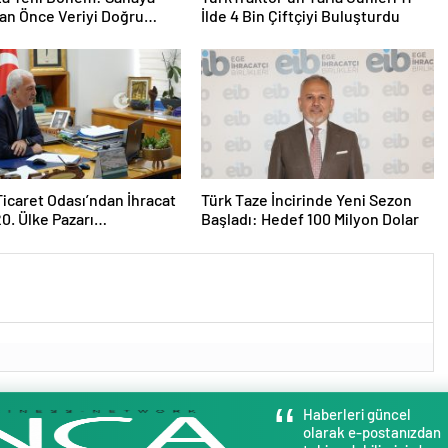
an Önce Veriyi Doğru
İlde 4 Bin Çiftçiyi Buluşturdu
k
icaret Odası’ndan İhracat
Türk Taze İncirinde Yeni Sezon
20. Ülke Pazarı
Başladı: Hedef 100 Milyon Dolar
ısında Litvanya Masaya
ı
Haberleri güncel
olarak e-postanızdan