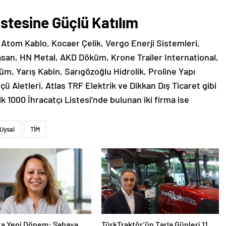
stesine Güçlü Katılım
a Atom Kablo, Kocaer Çelik, Vergo Enerji Sistemleri,
san, HN Metal, AKD Döküm, Krone Trailer International,
m, Yarış Kabin, Sarıgözoğlu Hidrolik, Proline Yapı
ü Aletleri, Atlas TRF Elektrik ve Dikkan Dış Ticaret gibi
lk 1000 İhracatçı Listesi’nde bulunan iki firma ise
 Uysal
TİM
ta Yeni Dönem: Sahaya
TürkTraktör’ün Tarla Günleri 11