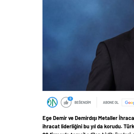
0
BEĞENDİM
ABONE OL
Ege Demir ve Demirdışı Metaller İhracatç
ihracat liderliğini bu yıl da korudu. Tür