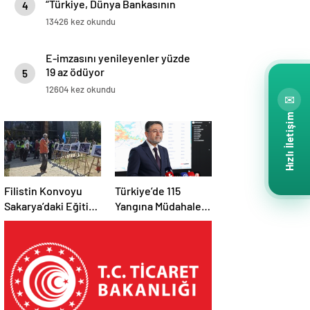
“Türkiye, Dünya Bankasının
4
tanımlarına göre üst gelirli
13426 kez okundu
ülkeler ligine yükseldi”
E-imzasını yenileyenler yüzde
19 az ödüyor
5
12604 kez okundu
✉
Hızlı İletişim
Filistin Konvoyu
Türkiye’de 115
Sakarya’daki Eğitim
Yangına Müdahale
Kampını
Edildi: 110’u Kontrol
Tamamladı: Ankara
Altına Alındı
Etabı Başlıyor