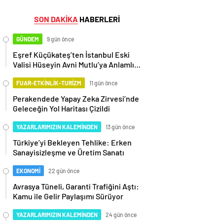
SON DAKİKA
HABERLERİ
GÜNDEM
9 gün önce
Eşref Küçükateş’ten İstanbul Eski
Valisi Hüseyin Avni Mutlu’ya Anlamlı
Ziyaret
FUAR-ETKİNLİK-TURİZM
11 gün önce
Perakendede Yapay Zeka Zirvesi’nde
Geleceğin Yol Haritası Çizildi
YAZARLARIMIZIN KALEMİNDEN
13 gün önce
Türkiye’yi Bekleyen Tehlike: Erken
Sanayisizleşme ve Üretim Sanatı
EKONOMİ
22 gün önce
Avrasya Tüneli, Garanti Trafiğini Aştı:
Kamu ile Gelir Paylaşımı Sürüyor
YAZARLARIMIZIN KALEMİNDEN
24 gün önce