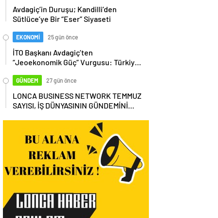
Avdagiç’in Duruşu; Kandilli’den
Sütlüce’ye Bir “Eser” Siyaseti
EKONOMİ
25 gün önce
İTO Başkanı Avdagiç’ten
“Jeoekonomik Güç” Vurgusu: Türkiye,
Küresel Tedarik Zincirinin Merkezi
Olmalı
GÜNDEM
27 gün önce
LONCA BUSINESS NETWORK TEMMUZ
SAYISI, İŞ DÜNYASININ GÜNDEMİNİ
MASAYA YATIRDI