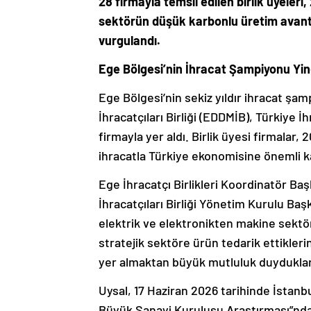
28 firmayla temsil edilen birlik üyeleri
sektörün düşük karbonlu üretim avan
vurgulandı.
Ege Bölgesi’nin İhracat Şampiyonu Yin
Ege Bölgesi’nin sekiz yıldır ihracat şa
İhracatçıları Birliği (EDDMİB), Türkiye İh
firmayla yer aldı. Birlik üyesi firmalar, 
ihracatla Türkiye ekonomisine önemli k
Ege İhracatçı Birlikleri Koordinatör Ba
İhracatçıları Birliği Yönetim Kurulu Ba
elektrik ve elektronikten makine sekt
stratejik sektöre ürün tedarik ettikleri
yer almaktan büyük mutluluk duydukların
Uysal, 17 Haziran 2026 tarihinde İstanb
Büyük Sanayi Kuruluşu Araştırması”nda d