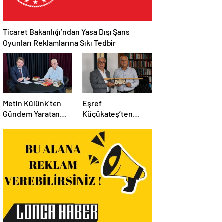
Ticaret Bakanlığı’ndan Yasa Dışı Şans
Oyunları Reklamlarına Sıkı Tedbir
Metin Külünk’ten
Eşref
Gündem Yaratan
Küçükateş’ten
Açıklamalar:
İstanbul Eski Valisi
Ekonomi, Liyakat ve
Hüseyin Avni
Siyasete İlişkin
Mutlu’ya Anlamlı
Dikkat Çeken
Ziyaret
Mesajlar