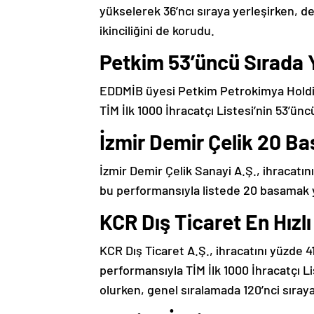
yükselerek 36’ncı sıraya yerleşirken, 
ikinciliğini de korudu.
Petkim 53’üncü Sırada Y
EDDMİB üyesi Petkim Petrokimya Holding
TİM İlk 1000 İhracatçı Listesi’nin 53’ünc
İzmir Demir Çelik 20 B
İzmir Demir Çelik Sanayi A.Ş., ihracatını
bu performansıyla listede 20 basamak yü
KCR Dış Ticaret En Hızlı
KCR Dış Ticaret A.Ş., ihracatını yüzde 41
performansıyla TİM İlk 1000 İhracatçı Li
olurken, genel sıralamada 120’nci sıraya