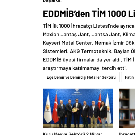
EDDMİB’den TİM 1000 Li
TİM İlk 1000 İhracatçı Listesi’nde ayrıc
Maxion Jantaş Jant, Jantsa Jant, Klima
Kayseri Metal Center, Nemak İzmir Dökü
Sistemleri, AKG Termoteknik, Baylan Ölç
EDDMİB üyesi firmalar da yer aldı. TİM İ
araştırmaya katılmamayı tercih etti.
Ege Demir ve Demirdışı Metaller Sektörü
Fatih
Kuru Meyve Sektörü 2 Milyar
İhracat