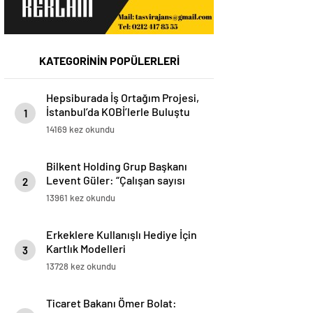
KATEGORİNİN POPÜLERLERİ
Hepsiburada İş Ortağım Projesi,
İstanbul’da KOBİ’lerle Buluştu
1
14169 kez okundu
Bilkent Holding Grup Başkanı
Levent Güler: “Çalışan sayısı
2
olarak Türkiye’nin en büyük 9.
13961 kez okundu
işvereni pozisyonundayız”
Erkeklere Kullanışlı Hediye İçin
Kartlık Modelleri
3
13728 kez okundu
Ticaret Bakanı Ömer Bolat: