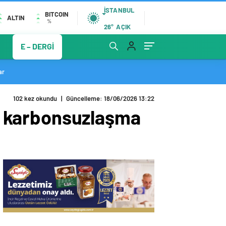
İSTANBUL
BITCOIN
ALTIN
%
26°
AÇIK
E – DERGİ
ar
102 kez okundu
|
Güncelleme: 18/06/2026 13:22
ği karbonsuzlaşma