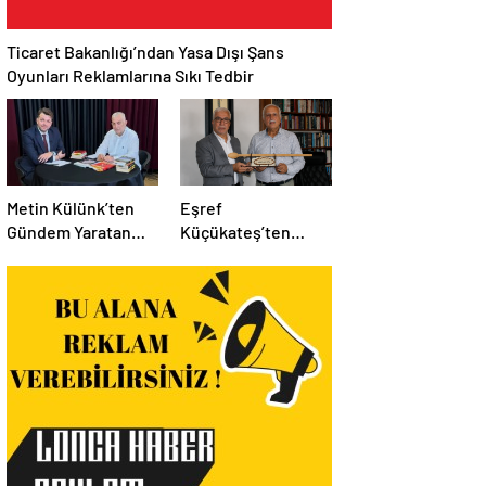
Ticaret Bakanlığı’ndan Yasa Dışı Şans
Oyunları Reklamlarına Sıkı Tedbir
Metin Külünk’ten
Eşref
Gündem Yaratan
Küçükateş’ten
Açıklamalar:
İstanbul Eski Valisi
Ekonomi, Liyakat ve
Hüseyin Avni
Siyasete İlişkin
Mutlu’ya Anlamlı
Dikkat Çeken
Ziyaret
Mesajlar