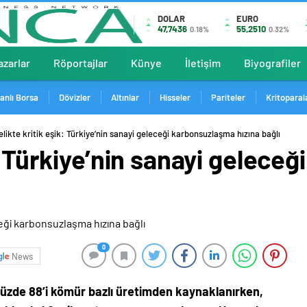
DOLAR
EURO
47,7436
55,2510
0.18%
0.32%
azarlar
Röportajlar
Künye
İletişim
Biyografiler
anlı Borsa
Dövizler
Altınlar
Hisseler
Pariteler
Kritoparal
elikte kritik eşik: Türkiye’nin sanayi geleceği karbonsuzlaşma hızına bağlı
k: Türkiye’nin sanayi gelece
0
News
üzde 88’i kömür bazlı üretimden kaynaklanırken,