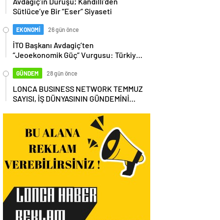
Avdagiç’in Duruşu; Kandilli’den
Sütlüce’ye Bir “Eser” Siyaseti
EKONOMİ
26 gün önce
İTO Başkanı Avdagiç’ten
“Jeoekonomik Güç” Vurgusu: Türkiye,
Küresel Tedarik Zincirinin Merkezi
Olmalı
GÜNDEM
28 gün önce
LONCA BUSINESS NETWORK TEMMUZ
SAYISI, İŞ DÜNYASININ GÜNDEMİNİ
MASAYA YATIRDI