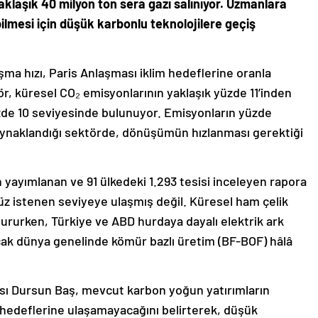
yaklaşık 40 milyon ton sera gazı salınıyor. Uzmanlara
ilmesi için düşük karbonlu teknolojilere geçiş
a hızı, Paris Anlaşması iklim hedeflerine oranla
r, küresel CO₂ emisyonlarının yaklaşık yüzde 11’inden
zde 10 seviyesinde bulunuyor. Emisyonların yüzde
kaynaklandığı sektörde, dönüşümün hızlanması gerektiği
 yayımlanan ve 91 ülkedeki 1.293 tesisi inceleyen rapora
üz istenen seviyeye ulaşmış değil. Küresel ham çelik
ştururken, Türkiye ve ABD hurdaya dayalı elektrik ark
cak dünya genelinde kömür bazlı üretim (BF-BOF) hâlâ
cısı Dursun Baş, mevcut karbon yoğun yatırımların
 hedeflerine ulaşamayacağını belirterek, düşük