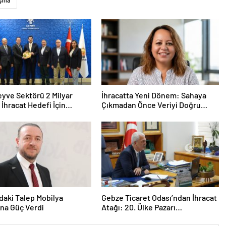
aşma
yve Sektörü 2 Milyar
İhracatta Yeni Dönem: Sahaya
 İhracat Hedefi İçin
Çıkmadan Önce Veriyi Doğru
nın Desteğini İstedi
Okumak
daki Talep Mobilya
Gebze Ticaret Odası’ndan İhracat
ına Güç Verdi
Atağı: 20. Ülke Pazarı
Toplantısında Litvanya Masaya