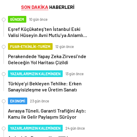
SON DAKİKA
HABERLERİ
GÜNDEM
10 gün önce
Eşref Küçükateş’ten İstanbul Eski
Valisi Hüseyin Avni Mutlu’ya Anlamlı
Ziyaret
FUAR-ETKİNLİK-TURİZM
12 gün önce
Perakendede Yapay Zeka Zirvesi’nde
Geleceğin Yol Haritası Çizildi
YAZARLARIMIZIN KALEMİNDEN
13 gün önce
Türkiye’yi Bekleyen Tehlike: Erken
Sanayisizleşme ve Üretim Sanatı
EKONOMİ
23 gün önce
Avrasya Tüneli, Garanti Trafiğini Aştı:
Kamu ile Gelir Paylaşımı Sürüyor
YAZARLARIMIZIN KALEMİNDEN
24 gün önce