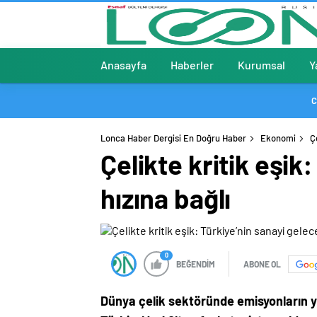
Anasayfa
Haberler
Kurumsal
Y
C
Lonca Haber Dergisi En Doğru Haber
Ekonomi
Ç
Çelikte kritik eşi
hızına bağlı
0
BEĞENDİM
ABONE OL
Dünya çelik sektöründe emisyonların y