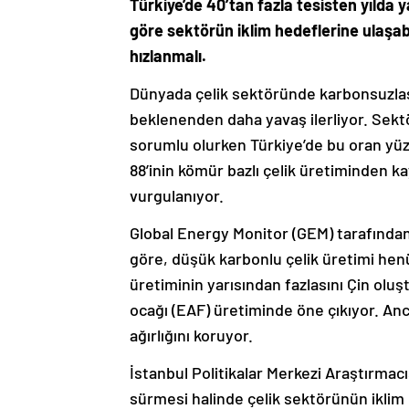
Türkiye’de 40’tan fazla tesisten yılda 
göre sektörün iklim hedeflerine ulaşab
hızlanmalı.
Dünyada çelik sektöründe karbonsuzlaşm
beklenenden daha yavaş ilerliyor. Sektö
sorumlu olurken Türkiye’de bu oran yü
88’inin kömür bazlı çelik üretiminden 
vurgulanıyor.
Global Energy Monitor (GEM) tarafından
göre, düşük karbonlu çelik üretimi hen
üretiminin yarısından fazlasını Çin olu
ocağı (EAF) üretiminde öne çıkıyor. An
ağırlığını koruyor.
İstanbul Politikalar Merkezi Araştırma
sürmesi halinde çelik sektörünün iklim