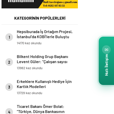
KATEGORİNİN POPÜLERLERİ
Hepsiburada İş Ortağım Projesi,
İstanbul’da KOBİ’lerle Buluştu
1
14170 kez okundu
✉
Bilkent Holding Grup Başkanı
Hızlı İletişim
Levent Güler: “Çalışan sayısı
2
olarak Türkiye’nin en büyük 9.
13962 kez okundu
işvereni pozisyonundayız”
Erkeklere Kullanışlı Hediye İçin
Kartlık Modelleri
3
13729 kez okundu
Ticaret Bakanı Ömer Bolat:
“Türkiye, Dünya Bankasının
4