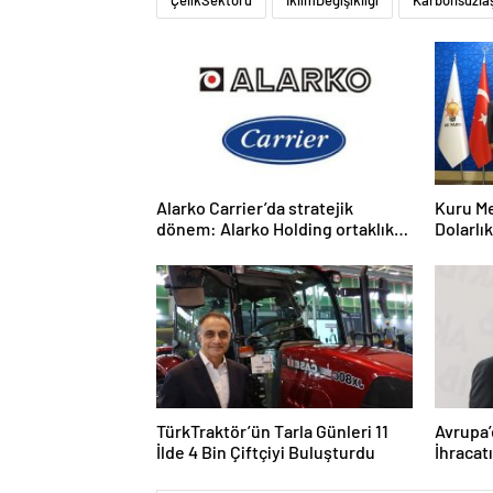
ÇelikSektörü
İklimDeğişikliği
Karbonsuzl
Alarko Carrier’da stratejik
Kuru Me
dönem: Alarko Holding ortaklık
Dolarlık
yapısını değiştiriyor
Ankara’
TürkTraktör’ün Tarla Günleri 11
Avrupa’
İlde 4 Bin Çiftçiyi Buluşturdu
İhracat