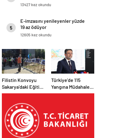
tanımlarına göre üst gelirli
13427 kez okundu
ülkeler ligine yükseldi”
E-imzasını yenileyenler yüzde
19 az ödüyor
5
12605 kez okundu
Filistin Konvoyu
Türkiye’de 115
Sakarya’daki Eğitim
Yangına Müdahale
Kampını
Edildi: 110’u Kontrol
Tamamladı: Ankara
Altına Alındı
Etabı Başlıyor