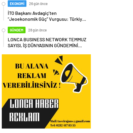
EKONOMİ
26 gün önce
İTO Başkanı Avdagiç’ten
“Jeoekonomik Güç” Vurgusu: Türkiye,
Küresel Tedarik Zincirinin Merkezi
Olmalı
GÜNDEM
28 gün önce
LONCA BUSINESS NETWORK TEMMUZ
SAYISI, İŞ DÜNYASININ GÜNDEMİNİ
MASAYA YATIRDI