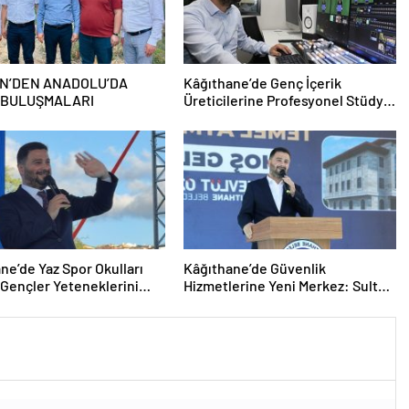
N’DEN ANADOLU’DA
Kâğıthane’de Genç İçerik
 BULUŞMALARI
Üreticilerine Profesyonel Stüdyo
Desteği
ne’de Yaz Spor Okulları
Kâğıthane’de Güvenlik
 Gençler Yeteneklerini
Hizmetlerine Yeni Merkez: Sultan
di
Selim Polis Merkezi’nin Temeli
Atıldı