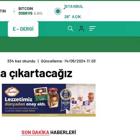
İSTANBUL
BITCOIN
TIN
3098115
0,10%
28°
AÇIK
E – DERGİ
334 kez okundu
|
Güncelleme: 14/05/2024 11:03
na çıkartacağız
SON DAKİKA
HABERLERİ