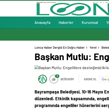
Anasayfa
Haberler
Kurumsal
Y
Lonca Haber Dergisi En Doğru Haber
Yerel
Beled
Başkan Mutlu: Enge
0
BEĞENDİM
ABONE OL
Bayrampaşa Belediyesi, 10-16 Mayıs Enge
düzenledi. Etkinlik kapsamında, engellil
programında engelliler hünerlerini serg