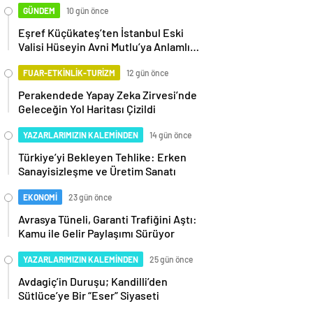
GÜNDEM
10 gün önce
Eşref Küçükateş’ten İstanbul Eski
Valisi Hüseyin Avni Mutlu’ya Anlamlı
Ziyaret
FUAR-ETKİNLİK-TURİZM
12 gün önce
Perakendede Yapay Zeka Zirvesi’nde
Geleceğin Yol Haritası Çizildi
YAZARLARIMIZIN KALEMİNDEN
14 gün önce
Türkiye’yi Bekleyen Tehlike: Erken
Sanayisizleşme ve Üretim Sanatı
EKONOMİ
23 gün önce
Avrasya Tüneli, Garanti Trafiğini Aştı:
Kamu ile Gelir Paylaşımı Sürüyor
YAZARLARIMIZIN KALEMİNDEN
25 gün önce
Avdagiç’in Duruşu; Kandilli’den
Sütlüce’ye Bir “Eser” Siyaseti