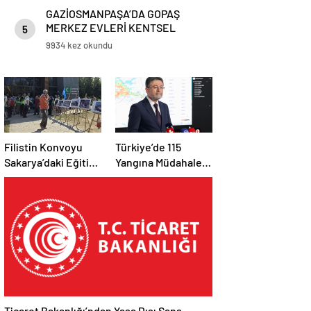
GAZİOSMANPAŞA’DA GOPAŞ
MERKEZ EVLERİ KENTSEL
5
DÖNÜŞÜM PROJESİ’NDE KURA
9934 kez okundu
HEYECANI
Filistin Konvoyu
Türkiye’de 115
Sakarya’daki Eğitim
Yangına Müdahale
Kampını
Edildi: 110’u Kontrol
Tamamladı: Ankara
Altına Alındı
Etabı Başlıyor
Ticaret Bakanlığı’ndan Yasa Dışı Şans