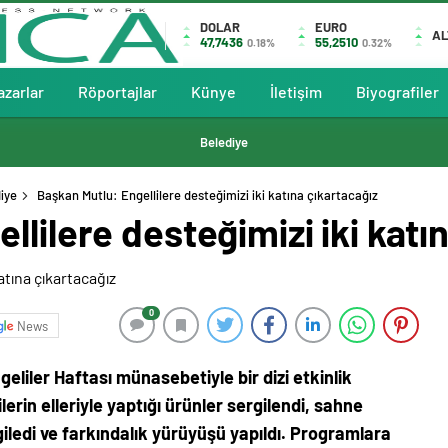
DOLAR
EURO
AL
47,7436
55,2510
0.18%
0.32%
azarlar
Röportajlar
Künye
İletişim
Biyografiler
Belediye
iye
Başkan Mutlu: Engellilere desteğimizi iki katına çıkartacağız
llilere desteğimizi iki katı
0
News
liler Haftası münasebetiyle bir dizi etkinlik
erin elleriyle yaptığı ürünler sergilendi, sahne
iledi ve farkındalık yürüyüşü yapıldı. Programlara