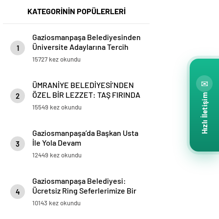
KATEGORİNİN POPÜLERLERİ
Gaziosmanpaşa Belediyesinden
Üniversite Adaylarına Tercih
1
Desteği
15727 kez okundu
✉
ÜMRANİYE BELEDİYESİ’NDEN
ÖZEL BİR LEZZET: TAŞ FIRINDA
2
Hızlı İletişim
SİMİT
15549 kez okundu
Gaziosmanpaşa’da Başkan Usta
İle Yola Devam
3
12449 kez okundu
Gaziosmanpaşa Belediyesi:
Ücretsiz Ring Seferlerimize Bir
4
Yenisi Daha Eklendi
10143 kez okundu