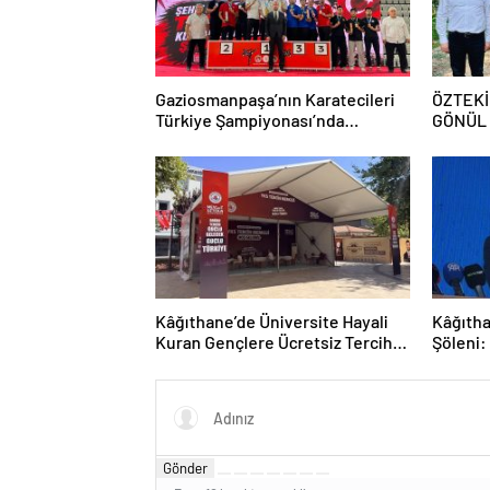
Gaziosmanpaşa’nın Karatecileri
ÖZTEKİ
Türkiye Şampiyonası’nda
GÖNÜL
Kürsüyü Bırakmadı
Kâğıthane’de Üniversite Hayali
Kâğıtha
Kuran Gençlere Ücretsiz Tercih
Şöleni:
Rehberliği
Sergile
Gönder