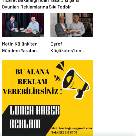
Oyunları Reklamlarına Sıkı Tedbir
Metin Külünk’ten
Eşref
Gündem Yaratan
Küçükateş’ten
Açıklamalar:
İstanbul Eski Valisi
Ekonomi, Liyakat ve
Hüseyin Avni
Siyasete İlişkin
Mutlu’ya Anlamlı
Dikkat Çeken
Ziyaret
Mesajlar