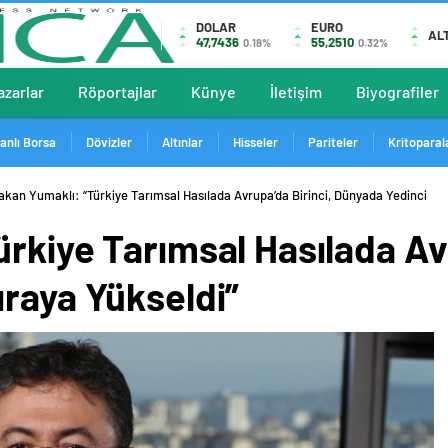
DOLAR
EURO
AL
47,7436
55,2510
0.18%
0.32%
azarlar
Röportajlar
Künye
İletişim
Biyografiler
anlı Borsa
Dövizler
Altınlar
Hisseler
Pariteler
Kritoparal
akan Yumaklı: “Türkiye Tarımsal Hasılada Avrupa’da Birinci, Dünyada Yedinci
rkiye Tarımsal Hasılada Avr
ıraya Yükseldi”