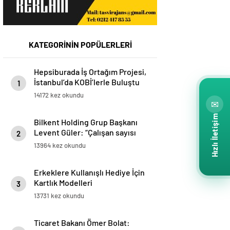
KATEGORİNİN POPÜLERLERİ
Hepsiburada İş Ortağım Projesi,
İstanbul’da KOBİ’lerle Buluştu
1
14172 kez okundu
✉
Hızlı İletişim
Bilkent Holding Grup Başkanı
Levent Güler: “Çalışan sayısı
2
olarak Türkiye’nin en büyük 9.
13964 kez okundu
işvereni pozisyonundayız”
Erkeklere Kullanışlı Hediye İçin
Kartlık Modelleri
3
13731 kez okundu
Ticaret Bakanı Ömer Bolat: