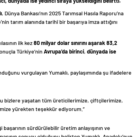
ci, dünyada ise yedinci sıraya yükseldiğini belirtti.
ı
, Dünya Bankası’nın 2025 Tarımsal Hasıla Raporu’na
nin tarım alanında tarihî bir başarıya imza attığını
lasının ilk kez
80 milyar dolar sınırını aşarak 83,2
sonuçla Türkiye’nin
Avrupa’da birinci
,
dünyada ise
unduğunu vurgulayan Yumaklı, paylaşımında şu ifadelere
 bizlere yaşatan tüm üreticilerimize, çiftçilerimize,
erimize yürekten teşekkür ediyorum.”
i başarının sürdürülebilir üretim anlayışının ve
şmasının sonucu olduğunu belirten Yumaklı, Anadolu’nun