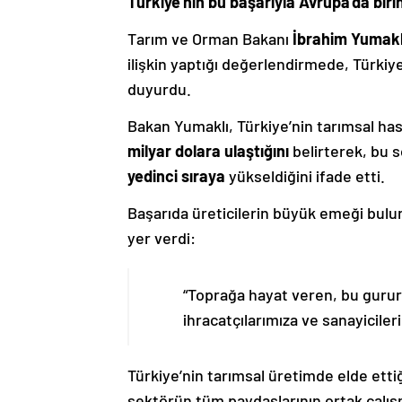
Türkiye’nin bu başarıyla Avrupa’da birin
Tarım ve Orman Bakanı
İbrahim Yumakl
ilişkin yaptığı değerlendirmede, Türkiye’
duyurdu.
Bakan Yumaklı, Türkiye’nin tarımsal hası
milyar dolara ulaştığını
belirterek, bu 
yedinci sıraya
yükseldiğini ifade etti.
Başarıda üreticilerin büyük emeği bul
yer verdi:
“Toprağa hayat veren, bu gururu
ihracatçılarımıza ve sanayicil
Türkiye’nin tarımsal üretimde elde ettiğ
sektörün tüm paydaşlarının ortak çalı