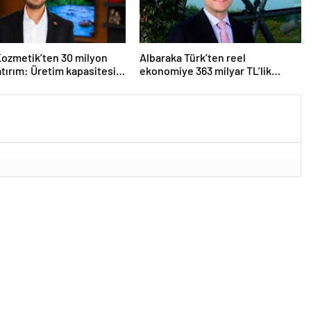
ozmetik’ten 30 milyon
Albaraka Türk’ten reel
yatırım: Üretim kapasitesi
ekonomiye 363 milyar TL’lik
on adede çıkacak
finansman desteği