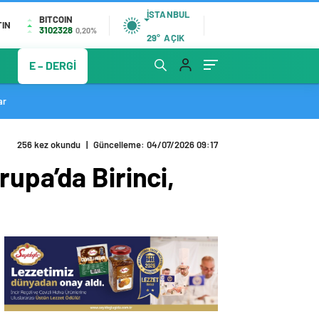
İSTANBUL
BITCOIN
TIN
3102328
0,20%
29°
AÇIK
E – DERGİ
ar
256 kez okundu
|
Güncelleme: 04/07/2026 09:17
upa’da Birinci,