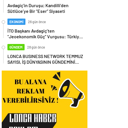
Avdagiç’in Duruşu; Kandilli’den
Sütlüce’ye Bir “Eser” Siyaseti
EKONOMİ
26 gün önce
İTO Başkanı Avdagiç’ten
“Jeoekonomik Güç” Vurgusu: Türkiye,
Küresel Tedarik Zincirinin Merkezi
Olmalı
GÜNDEM
28 gün önce
LONCA BUSINESS NETWORK TEMMUZ
SAYISI, İŞ DÜNYASININ GÜNDEMİNİ
MASAYA YATIRDI