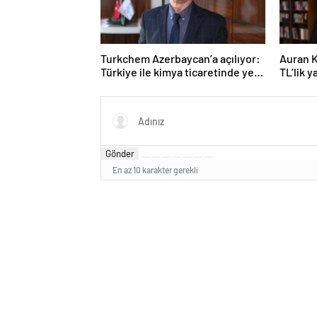
Turkchem Azerbaycan’a açılıyor:
Auran K
Türkiye ile kimya ticaretinde yeni
TL’lik 
dönem
21 mily
Gönder
En az 10 karakter gerekli