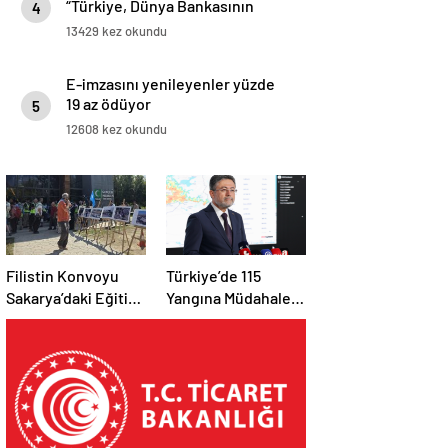
“Türkiye, Dünya Bankasının
4
tanımlarına göre üst gelirli
13429 kez okundu
ülkeler ligine yükseldi”
E-imzasını yenileyenler yüzde
19 az ödüyor
5
12608 kez okundu
Filistin Konvoyu
Türkiye’de 115
Sakarya’daki Eğitim
Yangına Müdahale
Kampını
Edildi: 110’u Kontrol
Tamamladı: Ankara
Altına Alındı
Etabı Başlıyor