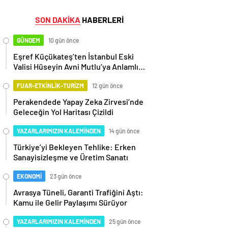
SON DAKİKA
HABERLERİ
GÜNDEM
10 gün önce
Eşref Küçükateş’ten İstanbul Eski
Valisi Hüseyin Avni Mutlu’ya Anlamlı
Ziyaret
FUAR-ETKİNLİK-TURİZM
12 gün önce
Perakendede Yapay Zeka Zirvesi’nde
Geleceğin Yol Haritası Çizildi
YAZARLARIMIZIN KALEMİNDEN
14 gün önce
Türkiye’yi Bekleyen Tehlike: Erken
Sanayisizleşme ve Üretim Sanatı
EKONOMİ
23 gün önce
Avrasya Tüneli, Garanti Trafiğini Aştı:
Kamu ile Gelir Paylaşımı Sürüyor
YAZARLARIMIZIN KALEMİNDEN
25 gün önce