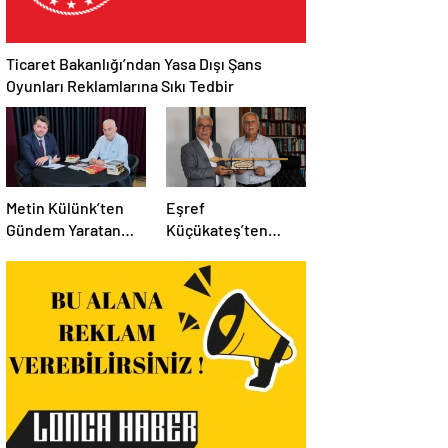
Ticaret Bakanlığı’ndan Yasa Dışı Şans
Oyunları Reklamlarına Sıkı Tedbir
Metin Külünk’ten
Eşref
Gündem Yaratan
Küçükateş’ten
Açıklamalar:
İstanbul Eski Valisi
Ekonomi, Liyakat ve
Hüseyin Avni
Siyasete İlişkin
Mutlu’ya Anlamlı
Dikkat Çeken
Ziyaret
Mesajlar