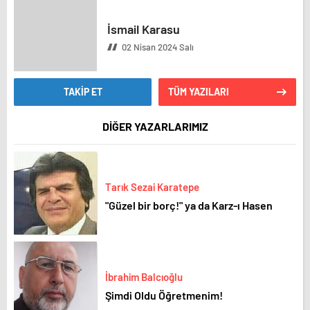
İsmail Karasu
02 Nisan 2024 Salı
TAKİP ET
TÜM YAZILARI
DİĞER YAZARLARIMIZ
Tarık Sezai Karatepe
"Güzel bir borç!" ya da Karz-ı Hasen
İbrahim Balcıoğlu
Şimdi Oldu Öğretmenim!