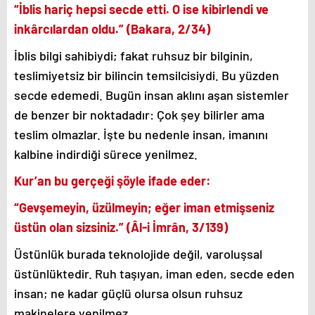
“İblis hariç hepsi secde etti. O ise kibirlendi ve
inkârcılardan oldu.” (Bakara, 2/34)
İblis bilgi sahibiydi; fakat ruhsuz bir bilginin,
teslimiyetsiz bir bilincin temsilcisiydi. Bu yüzden
secde edemedi. Bugün insan aklını aşan sistemler
de benzer bir noktadadır: Çok şey bilirler ama
teslim olmazlar. İşte bu nedenle insan, imanını
kalbine indirdiği sürece yenilmez.
Kur’an bu gerçeği şöyle ifade eder:
“Gevşemeyin, üzülmeyin; eğer iman etmişseniz
üstün olan sizsiniz.” (Âl-i İmrân, 3/139)
Üstünlük burada teknolojide değil, varoluşsal
üstünlüktedir. Ruh taşıyan, iman eden, secde eden
insan; ne kadar güçlü olursa olsun ruhsuz
makinelere yenilmez.