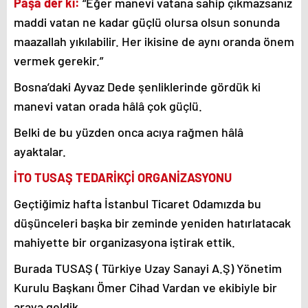
Paşa der ki:
“Eğer manevi vatana sahip çıkmazsanız
maddi vatan ne kadar güçlü olursa olsun sonunda
maazallah yıkılabilir. Her ikisine de aynı oranda önem
vermek gerekir.”
Bosna’daki Ayvaz Dede şenliklerinde gördük ki
manevi vatan orada hâlâ çok güçlü.
Belki de bu yüzden onca acıya rağmen hâlâ
ayaktalar.
İTO TUSAŞ TEDARİKÇİ ORGANİZASYONU
Geçtiğimiz hafta İstanbul Ticaret Odamızda bu
düşünceleri başka bir zeminde yeniden hatırlatacak
mahiyette bir organizasyona iştirak ettik.
Burada TUSAŞ ( Türkiye Uzay Sanayi A.Ş) Yönetim
Kurulu Başkanı Ömer Cihad Vardan ve ekibiyle bir
araya geldik.