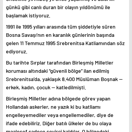
günkü gibi canlı duran bir olayın yıldönümü ile
başlamak istiyoruz.
1991 ile 1995 yılları arasında tüm şiddetiyle süren
Bosna Savaşı’nın en karanlık günlerinin başında
gelen 11 Temmuz 1995 Srebrenitsa Katliamından söz
ediyoruz.
Bu tarihte Sırplar tarafından Birleşmiş Milletler
koruması altındaki “güvenli bölge” ilan edilmiş
Srebrenitsa’da, yaklaşık 8.400 Müslüman Boşnak —
erkek, kadın, çocuk — katledilmişti.
Birleşmiş Milletler adına bölgede görev yapan
Hollandalı askerler, ne yazık ki bu katliamı
engelleyemediler veya engellemediler, diye de
ifade edebiliriz. Diğer batılı ülkeler de bu olaya
maalesef sadece seyirci kaldılar. O bölgedeki