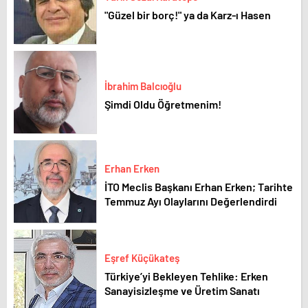
"Güzel bir borç!" ya da Karz-ı Hasen
İbrahim Balcıoğlu
Şimdi Oldu Öğretmenim!
Erhan Erken
İTO Meclis Başkanı Erhan Erken; Tarihte
Temmuz Ayı Olaylarını Değerlendirdi
Eşref Küçükateş
Türkiye’yi Bekleyen Tehlike: Erken
Sanayisizleşme ve Üretim Sanatı