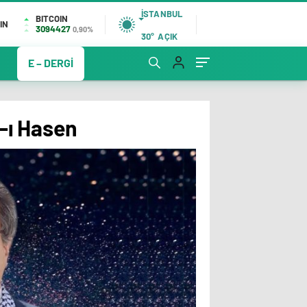
İSTANBUL
BITCOIN
IN
3094427
0,90%
30°
AÇIK
E – DERGİ
z-ı Hasen