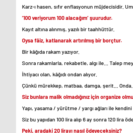
Karz-ı hasen, sıfır enflasyonun müjdecisidir. Uma
‘100 veriyorum 100 alacağım’ şuurudur.
Kayıt altına alınmış, yazılı bir taahhüttür.
Oysa fâiz, katlanarak artırılmış bir borçtur.
Bir kâğıda rakam yazıyor.
Sonra rakamlarla, rekabetle, algı ile… Talep mey
İhtiyacı olan, kâğıdı ondan alıyor.
Çünkü mürekkep, matbaa, damga, şerit… Onda.
Siz bunlara malik olmadığınız için organize olm
Yapı, yasama / yürütme / yargı ağları ile kendini
Siz bu yapıdan 100 lira alıp 6 ay sonra 120 lira ö
Peki, aradaki 20 lirayı nasıl ödeyeceksiniz?