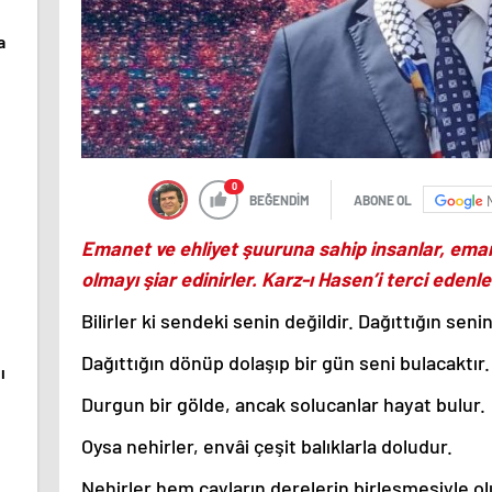
a
0
BEĞENDİM
ABONE OL
Emanet ve ehliyet şuuruna sahip insanlar, eman
olmayı şiar edinirler. Karz-ı Hasen’i terci edenle
Bilirler ki sendeki senin değildir. Dağıttığın seni
Dağıttığın dönüp dolaşıp bir gün seni bulacaktır.
ı
Durgun bir gölde, ancak solucanlar hayat bulur.
Oysa nehirler, envâi çeşit balıklarla doludur.
Nehirler hem çayların derelerin birleşmesiyle o