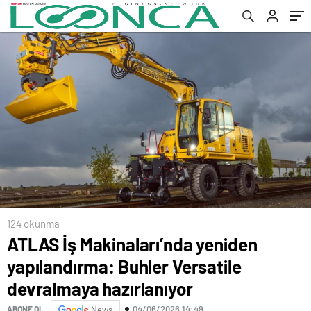
hazırlanıyor
124 okunma
ATLAS İş Makinaları’nda yeniden
yapılandırma: Buhler Versatile
devralmaya hazırlanıyor
04/06/2026 14:49
ABONE OL
News