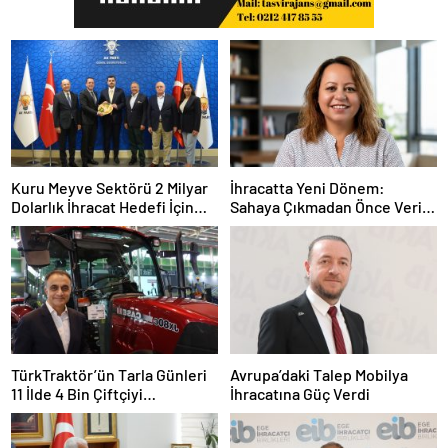
Kuru Meyve Sektörü 2 Milyar
İhracatta Yeni Dönem:
Dolarlık İhracat Hedefi İçin
Sahaya Çıkmadan Önce Veriyi
Ankara’nın Desteğini İstedi
Doğru Okumak
TürkTraktör’ün Tarla Günleri
Avrupa’daki Talep Mobilya
11 İlde 4 Bin Çiftçiyi
İhracatına Güç Verdi
Buluşturdu