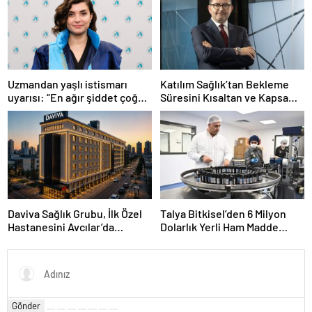
Uzmandan yaşlı istismarı
Katılım Sağlık’tan Bekleme
uyarısı: “En ağır şiddet çoğu
Süresini Kısaltan ve Kapsamı
zaman sessizlik içinde
Genişleten Yeni Uygulamalar
yaşanıyor”
Daviva Sağlık Grubu, İlk Özel
Talya Bitkisel’den 6 Milyon
Hastanesini Avcılar’da
Dolarlık Yerli Ham Madde
Hizmete Açıyor
Yatırımı
Gönder