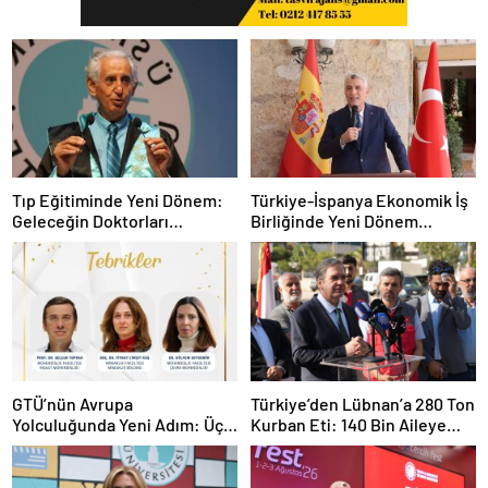
Tıp Eğitiminde Yeni Dönem:
Türkiye-İspanya Ekonomik İş
Geleceğin Doktorları
Birliğinde Yeni Dönem
Teknolojiyi de Bilecek
Vurgusu
GTÜ’nün Avrupa
Türkiye’den Lübnan’a 280 Ton
Yolculuğunda Yeni Adım: Üç
Kurban Eti: 140 Bin Aileye
Proje, Üç Stratejik Hedef
Ulaştırılacak