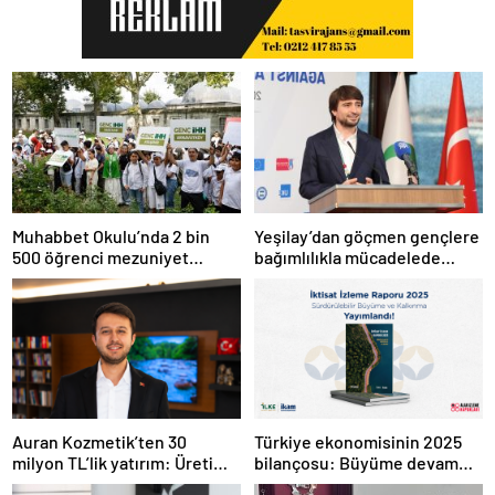
Muhabbet Okulu’nda 2 bin
Yeşilay’dan göçmen gençlere
500 öğrenci mezuniyet
bağımlılıkla mücadelede
heyecanı yaşadı
uluslararası model
Auran Kozmetik’ten 30
Türkiye ekonomisinin 2025
milyon TL’lik yatırım: Üretim
bilançosu: Büyüme devam
kapasitesi 21 milyon adede
etti, sanayide alarm zilleri