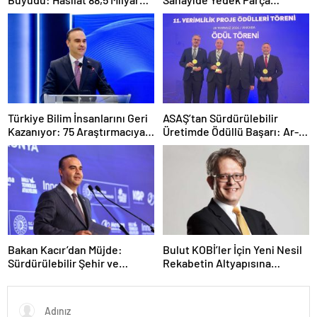
TL’ye, Yeni Sözleşmeler 4,9
Dönemi Kapanıyor
Milyar Dolara Ulaştı
Türkiye Bilim İnsanlarını Geri
ASAŞ’tan Sürdürülebilir
Kazanıyor: 75 Araştırmacıya
Üretimde Ödüllü Başarı: Ar-
“Tersine Beyin Göçü” Desteği
Ge Kategorisinde Birincilik
Bakan Kacır’dan Müjde:
Bulut KOBİ’ler İçin Yeni Nesil
Sürdürülebilir Şehir ve
Rekabetin Altyapısına
İnovasyon Merkezleri
Dönüşüyor
Kurulacak