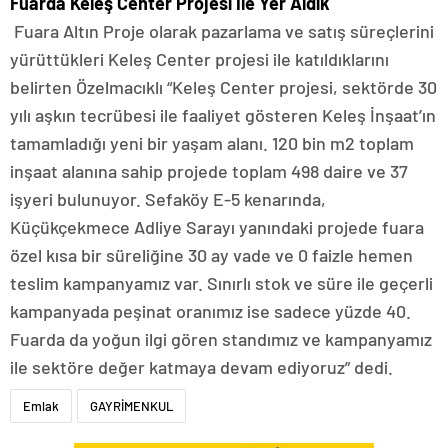
Fuarda Keleş Center Projesi İle Yer Aldık
Fuara Altın Proje olarak pazarlama ve satış süreçlerini
yürüttükleri Keleş Center projesi ile katıldıklarını
belirten Özelmacıklı “Keleş Center projesi, sektörde 30
yılı aşkın tecrübesi ile faaliyet gösteren Keleş İnşaat’ın
tamamladığı yeni bir yaşam alanı. 120 bin m2 toplam
inşaat alanına sahip projede toplam 498 daire ve 37
işyeri bulunuyor. Sefaköy E-5 kenarında,
Küçükçekmece Adliye Sarayı yanındaki projede fuara
özel kısa bir süreliğine 30 ay vade ve 0 faizle hemen
teslim kampanyamız var. Sınırlı stok ve süre ile geçerli
kampanyada peşinat oranımız ise sadece yüzde 40.
Fuarda da yoğun ilgi gören standımız ve kampanyamız
ile sektöre değer katmaya devam ediyoruz” dedi.
Emlak
GAYRİMENKUL