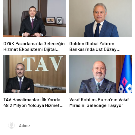
OYAK Pazarlama’da Geleceğin
Golden Global Yatırım
Hizmet Ekosistemi Dijital
Bankası’nda Üst Düzey
Dönüşümle Şekilleniyor
Atama: Mustafa Selcen
Yönetim Kurulu Üyesi Oldu
TAV Havalimanları İlk Yarıda
Vakıf Katılım, Bursa’nın Vakıf
48,2 Milyon Yolcuya Hizmet
Mirasını Geleceğe Taşıyor
Verdi