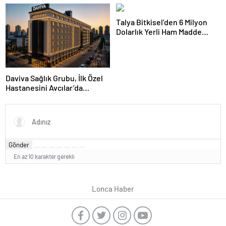
zaman sessizlik içinde
Genişleten Yeni Uygulamalar
yaşanıyor”
Talya Bitkisel’den 6 Milyon
Dolarlık Yerli Ham Madde
Yatırımı
Daviva Sağlık Grubu, İlk Özel
Hastanesini Avcılar’da
Hizmete Açıyor
Gönder
En az 10 karakter gerekli
Lonca Haber