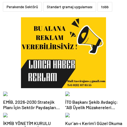
Perakende Sektörü
Standart gramaj uygulaması
tobb
EMİB, 2026-2030 Stratejik
İTO Başkanı Şekib Avdagiç:
Planı İçin Sektör Paydaşlarını
“AB Üyelik Müzakereleri
Ortak Akıl Toplantısında
Uzatım Sürecine
Buluşturdu
Dönüşmemeli”
İKMİB YÖNETİM KURULU
Kur’an-ı Kerim’i Güzel Okuma