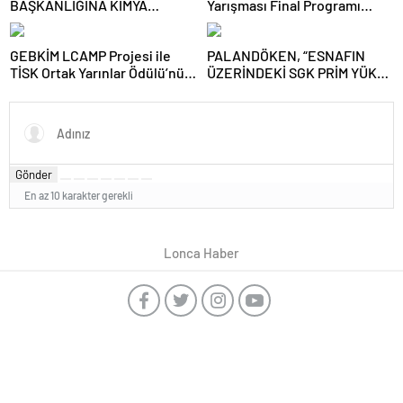
BAŞKANLIĞINA KİMYA
Yarışması Final Programı
SEKTÖRÜNÜN DENEYİMLİ
Tamamlandı
İSMİ VEFA İBRAHİM ARACI
GEBKİM LCAMP Projesi ile
PALANDÖKEN, “ESNAFIN
SEÇİLDİ
TİSK Ortak Yarınlar Ödülü’nü
ÜZERİNDEKİ SGK PRİM YÜKÜ
kazandı
HAFİFLETİLMELİ”
Gönder
En az 10 karakter gerekli
Lonca Haber