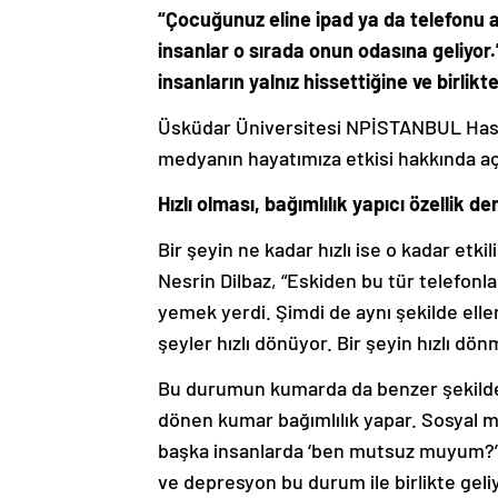
“
Çocuğunuz eline ipad ya da telefonu al
insanlar o sırada onun odasına geliyor.” 
insanların yalnız hissettiğine ve birli
Üsküdar Üniversitesi NPİSTANBUL Hastan
medyanın hayatımıza etkisi hakkında a
Hızlı olması, bağımlılık yapıcı özellik d
Bir şeyin ne kadar hızlı ise o kadar etki
Nesrin Dilbaz, “Eskiden bu tür telefonla
yemek yerdi. Şimdi de aynı şekilde eller
şeyler hızlı dönüyor. Bir şeyin hızlı dön
Bu durumun kumarda da benzer şekilde o
dönen kumar bağımlılık yapar. Sosyal m
başka insanlarda ‘ben mutsuz muyum?’ a
ve depresyon bu durum ile birlikte gel