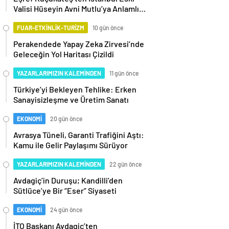
Valisi Hüseyin Avni Mutlu’ya Anlamlı
Ziyaret
FUAR-ETKİNLİK-TURİZM
10 gün önce
Perakendede Yapay Zeka Zirvesi’nde
Geleceğin Yol Haritası Çizildi
YAZARLARIMIZIN KALEMİNDEN
11 gün önce
Türkiye’yi Bekleyen Tehlike: Erken
Sanayisizleşme ve Üretim Sanatı
EKONOMİ
20 gün önce
Avrasya Tüneli, Garanti Trafiğini Aştı:
Kamu ile Gelir Paylaşımı Sürüyor
YAZARLARIMIZIN KALEMİNDEN
22 gün önce
Avdagiç’in Duruşu; Kandilli’den
Sütlüce’ye Bir “Eser” Siyaseti
EKONOMİ
24 gün önce
İTO Başkanı Avdagiç’ten