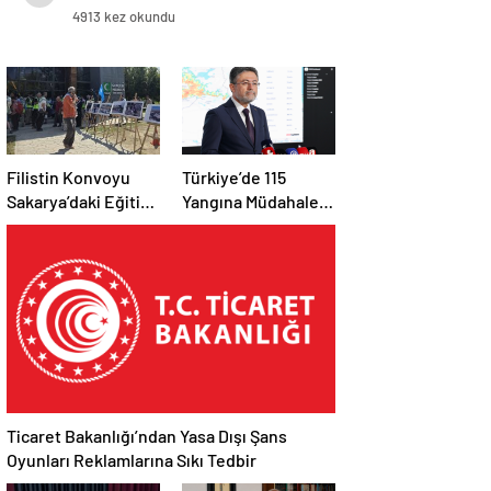
4913 kez okundu
Filistin Konvoyu
Türkiye’de 115
Sakarya’daki Eğitim
Yangına Müdahale
Kampını
Edildi: 110’u Kontrol
Tamamladı: Ankara
Altına Alındı
Etabı Başlıyor
Ticaret Bakanlığı’ndan Yasa Dışı Şans
Oyunları Reklamlarına Sıkı Tedbir