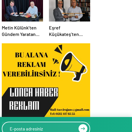
Metin Külünk’ten
Eşref
Gündem Yaratan
Küçükateş’ten
Açıklamalar:
İstanbul Eski Valisi
Ekonomi, Liyakat ve
Hüseyin Avni
Siyasete İlişkin
Mutlu’ya Anlamlı
Dikkat Çeken
Ziyaret
Mesajlar