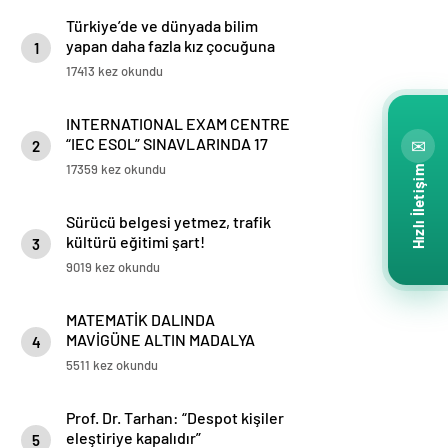
Türkiye’de ve dünyada bilim
yapan daha fazla kız çocuğuna
1
ihtiyaç var!
17413 kez okundu
INTERNATIONAL EXAM CENTRE
“IEC ESOL” SINAVLARINDA 17
✉
2
Türkiye Birinciliği mavigün
17359 kez okundu
Hızlı İletişim
koleji’nde
Sürücü belgesi yetmez, trafik
kültürü eğitimi şart!
3
9019 kez okundu
MATEMATİK DALINDA
MAVİGÜNE ALTIN MADALYA
4
5511 kez okundu
Prof. Dr. Tarhan: “Despot kişiler
eleştiriye kapalıdır”
5