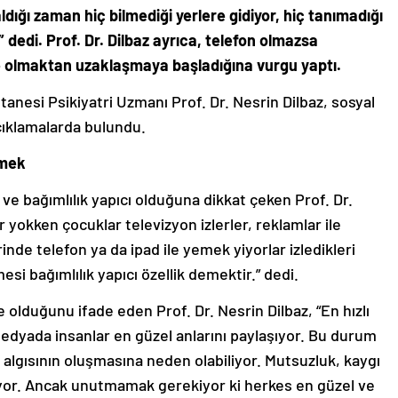
dığı zaman hiç bilmediği yerlere gidiyor, hiç tanımadığı
dedi. Prof. Dr. Dilbaz ayrıca, t
elefon olmazsa
kte olmaktan uzaklaşmaya başladığına vurgu yaptı.
esi Psikiyatri Uzmanı Prof. Dr. Nesrin Dilbaz, sosyal
çıklamalarda bulundu.
emek
li ve bağımlılık yapıcı olduğuna dikkat çeken Prof. Dr.
r yokken çocuklar televizyon izlerler, reklamlar ile
inde telefon ya da ipad ile yemek yiyorlar izledikleri
mesi bağımlılık yapıcı özellik demektir.” dedi.
lduğunu ifade eden Prof. Dr. Nesrin Dilbaz, “En hızlı
edyada insanlar en güzel anlarını paylaşıyor. Bu durum
lgısının oluşmasına neden olabiliyor. Mutsuzluk, kaygı
iyor. Ancak unutmamak gerekiyor ki herkes en güzel ve