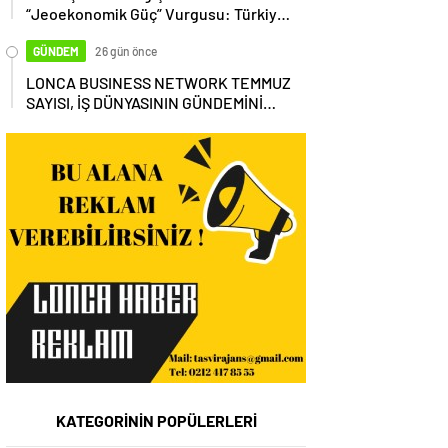
“Jeoekonomik Güç” Vurgusu: Türkiye,
Küresel Tedarik Zincirinin Merkezi
Olmalı
GÜNDEM
26 gün önce
LONCA BUSINESS NETWORK TEMMUZ
SAYISI, İŞ DÜNYASININ GÜNDEMİNİ
MASAYA YATIRDI
KATEGORİNİN POPÜLERLERİ