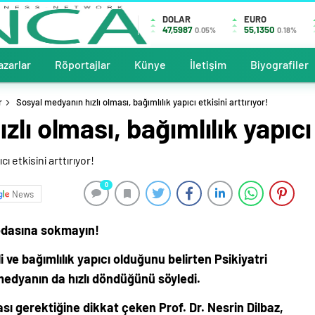
DOLAR
EURO
47,5987
55,1350
0.05%
0.18%
azarlar
Röportajlar
Künye
İletişim
Biyografiler
r
Sosyal medyanın hızlı olması, bağımlılık yapıcı etkisini arttırıyor!
lı olması, bağımlılık yapıcı 
0
News
odasına sokmayın!
li ve bağımlılık yapıcı olduğunu belirten Psikiyatri
 medyanın da hızlı döndüğünü söyledi.
sı gerektiğine dikkat çeken Prof. Dr. Nesrin Dilbaz,