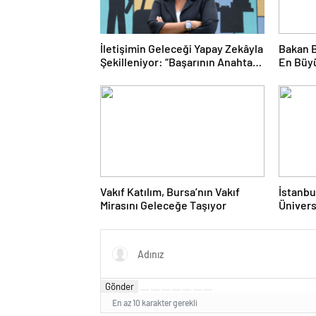
İletişimin Geleceği Yapay Zekâyla
Bakan B
Şekilleniyor: “Başarının Anahtarı
En Büyü
İnsan Dokunuşu”
Gençler
Vakıf Katılım, Bursa’nın Vakıf
İstanbu
Mirasını Geleceğe Taşıyor
Üniversi
Yapay 
Lisans 
Gönder
En az 10 karakter gerekli