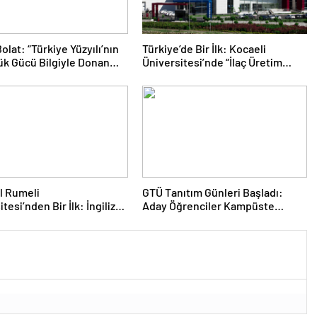
olat: “Türkiye Yüzyılı’nın
Türkiye’de Bir İlk: Kocaeli
k Gücü Bilgiyle Donanmış
Üniversitesi’nde “İlaç Üretim
imizdir”
Teknolojisi” Programı Açıldı
l Rumeli
GTÜ Tanıtım Günleri Başladı:
tesi’nden Bir İlk: İngilizce
Aday Öğrenciler Kampüste
Zeka ve Makine Öğrenmesi
Geleceklerini Planlıyor
Programı Açılıyor