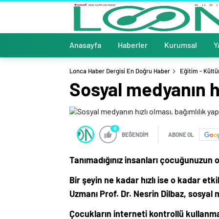
Anasayfa
Haberler
Kurumsal
Y
Lonca Haber Dergisi En Doğru Haber
Eğitim - Kültü
Sosyal medyanın hız
0
BEĞENDİM
ABONE OL
Tanımadığınız insanları çocuğunuzun 
Bir şeyin ne kadar hızlı ise o kadar etki
Uzmanı Prof. Dr. Nesrin Dilbaz, sosyal
Çocukların interneti kontrollü kullanma