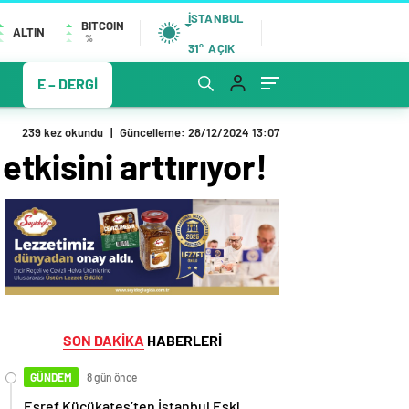
İSTANBUL
BITCOIN
ALTIN
%
31°
AÇIK
E – DERGİ
239 kez okundu
|
Güncelleme: 28/12/2024 13:07
etkisini arttırıyor!
SON DAKİKA
HABERLERİ
GÜNDEM
8 gün önce
Eşref Küçükateş’ten İstanbul Eski