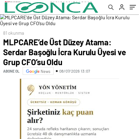
Oldu
81 okunma
MLPCARE’de Üst Düzey Atama:
Serdar Başoğlu İcra Kurulu Üyesi ve
Grup CFO’su Oldu
08/07/2026 13:07
ABONE OL
News