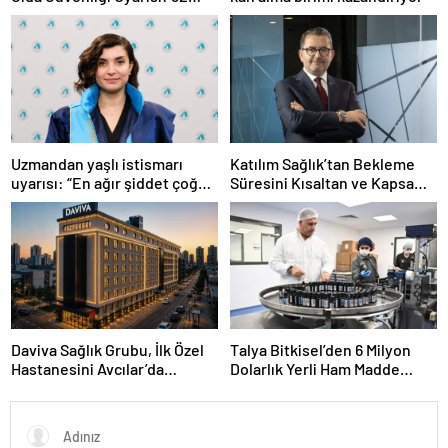
Derecenin Üzerinde Kritik
Süre Bir Saat
Uzmandan yaşlı istismarı
Katılım Sağlık’tan Bekleme
uyarısı: “En ağır şiddet çoğu
Süresini Kısaltan ve Kapsamı
zaman sessizlik içinde
Genişleten Yeni Uygulamalar
yaşanıyor”
Daviva Sağlık Grubu, İlk Özel
Talya Bitkisel’den 6 Milyon
Hastanesini Avcılar’da
Dolarlık Yerli Ham Madde
Hizmete Açıyor
Yatırımı