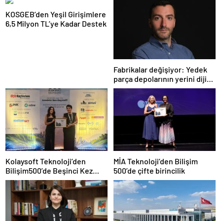
KOSGEB’den Yeşil Girişimlere
6,5 Milyon TL’ye Kadar Destek
Fabrikalar değişiyor: Yedek
parça depolarının yerini dijital
üretim arşivleri alacak
Kolaysoft Teknoloji’den
MİA Teknoloji’den Bilişim
Bilişim500’de Beşinci Kez
500’de çifte birincilik
Zirve Başarısı