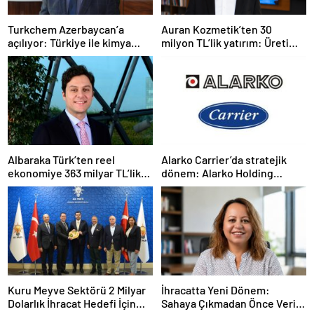
Turkchem Azerbaycan’a
Auran Kozmetik’ten 30
açılıyor: Türkiye ile kimya
milyon TL’lik yatırım: Üretim
ticaretinde yeni dönem
kapasitesi 21 milyon adede
çıkacak
Albaraka Türk’ten reel
Alarko Carrier’da stratejik
ekonomiye 363 milyar TL’lik
dönem: Alarko Holding
finansman desteği
ortaklık yapısını değiştiriyor
Kuru Meyve Sektörü 2 Milyar
İhracatta Yeni Dönem:
Dolarlık İhracat Hedefi İçin
Sahaya Çıkmadan Önce Veriyi