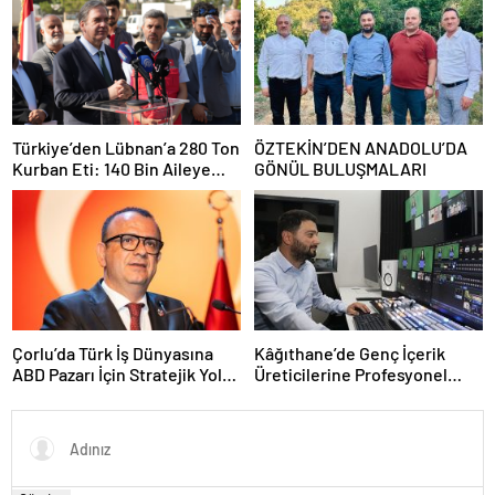
Bırakmadı
Türkiye’den Lübnan’a 280 Ton
ÖZTEKİN’DEN ANADOLU’DA
Kurban Eti: 140 Bin Aileye
GÖNÜL BULUŞMALARI
Ulaştırılacak
Çorlu’da Türk İş Dünyasına
Kâğıthane’de Genç İçerik
ABD Pazarı İçin Stratejik Yol
Üreticilerine Profesyonel
Haritası
Stüdyo Desteği