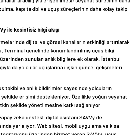
anallar aracılığıyla erişebilmesi; seyahat sürecinin daha
bulma, kapı takibi ve uçuş süreçlerinin daha kolay takip
 ile kesintisiz bilgi akışı
lerinde dijital ve görsel kanalların etkinliği artırılarak
ldu. Terminal genelinde konumlandırılmış uçuş bilgi
 üzerinden sunulan anlık bilgilere ek olarak, İstanbul
yla da yolcular uçuşlarına ilişkin güncel gelişmeleri
takibi ve anlık bildirimler sayesinde yolcuların
lı şekilde erişimi destekleniyor. Özellikle yoğun seyahat
kin şekilde yönetilmesine katkı sağlanıyor.
apay zeka destekli dijital asistanı SAVVy de
ında yer alıyor. Web sitesi, mobil uygulama ve kısa
ntegrasyonu üzerinden hizmet veren SAVVy; uçuş