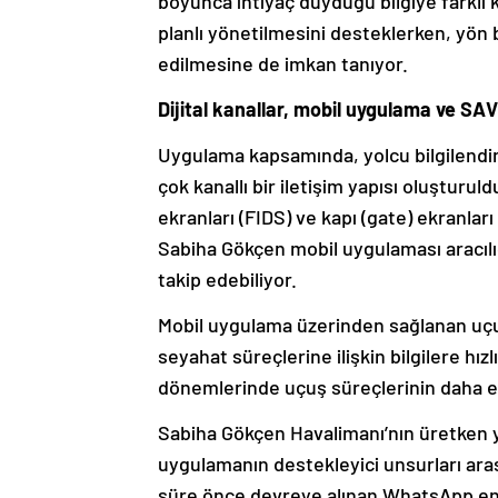
boyunca ihtiyaç duyduğu bilgiye farklı k
planlı yönetilmesini desteklerken, yön 
edilmesine de imkan tanıyor.
Dijital kanallar, mobil uygulama ve SAVVy
Uygulama kapsamında, yolcu bilgilendirme
çok kanallı bir iletişim yapısı oluşturu
ekranları (FIDS) ve kapı (gate) ekranları
Sabiha Gökçen mobil uygulaması aracılığı
takip edebiliyor.
Mobil uygulama üzerinden sağlanan uçuş 
seyahat süreçlerine ilişkin bilgilere hız
dönemlerinde uçuş süreçlerinin daha et
Sabiha Gökçen Havalimanı’nın üretken y
uygulamanın destekleyici unsurları aras
süre önce devreye alınan WhatsApp e