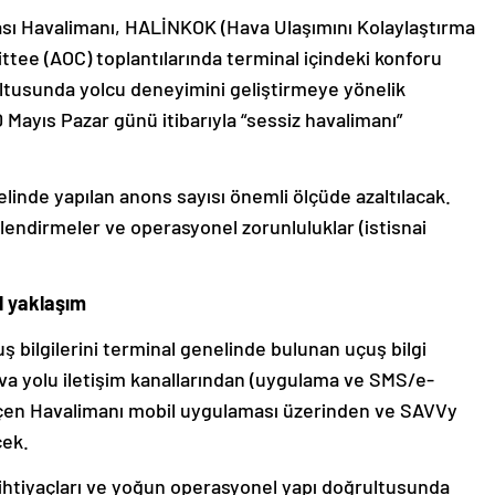
ası Havalimanı, HALİNKOK (Hava Ulaşımını Kolaylaştırma
tee (AOC) toplantılarında terminal içindeki konforu
ultusunda yolcu deneyimini geliştirmeye yönelik
0 Mayıs Pazar günü itibarıyla “sessiz havalimanı”
nde yapılan anons sayısı önemli ölçüde azaltılacak.
lgilendirmeler ve operasyonel zorunluluklar (istisnai
l yaklaşım
 bilgilerini terminal genelinde bulunan uçuş bilgi
hava yolu iletişim kanallarından (uygulama ve SMS/e-
ökçen Havalimanı mobil uygulaması üzerinden ve SAVVy
ecek.
ihtiyaçları ve yoğun operasyonel yapı doğrultusunda