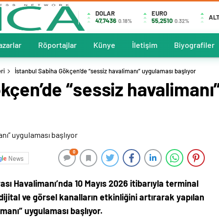
DOLAR
EURO
ALT
47,7436
55,2510
0.18%
0.32%
azarlar
Röportajlar
Künye
İletişim
Biyografiler
ri
İstanbul Sabiha Gökçen’de “sessiz havalimanı” uygulaması başlıyor
ökçen’de “sessiz havalimanı
0
News
ası Havalimanı’nda 10 Mayıs 2026 itibarıyla terminal
ijital ve görsel kanalların etkinliğini artırarak yapılan
imanı” uygulaması başlıyor.