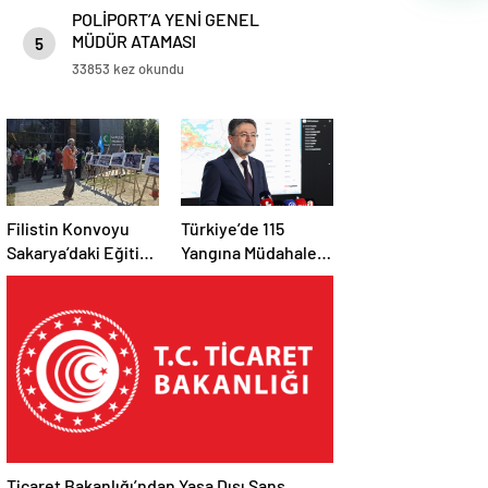
POLİPORT’A YENİ GENEL
MÜDÜR ATAMASI
5
33853 kez okundu
Filistin Konvoyu
Türkiye’de 115
Sakarya’daki Eğitim
Yangına Müdahale
Kampını
Edildi: 110’u Kontrol
Tamamladı: Ankara
Altına Alındı
Etabı Başlıyor
Ticaret Bakanlığı’ndan Yasa Dışı Şans