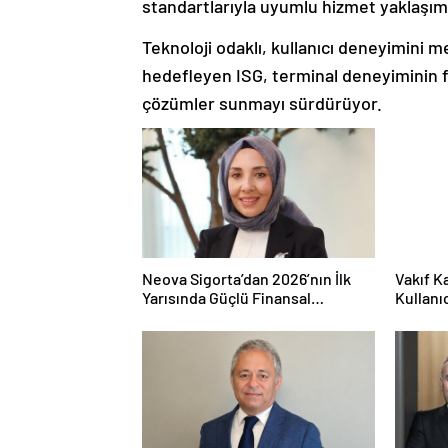
standartlarıyla uyumlu hizmet yaklaşı
Teknoloji odaklı, kullanıcı deneyimini m
hedefleyen ISG, terminal deneyiminin fark
çözümler sunmayı sürdürüyor.
Neova Sigorta’dan 2026’nın İlk
Vakıf K
Yarısında Güçlü Finansal
Kullanı
Performans
Fırsatı