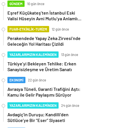
GÜNDEM
10 gün önce
Eşref Küçükateş’ten İstanbul Eski
Valisi Hüseyin Avni Mutlu’ya Anlamlı
Ziyaret
FUAR-ETKİNLİK-TURİZM
12 gün önce
Perakendede Yapay Zeka Zirvesi’nde
Geleceğin Yol Haritası Çizildi
YAZARLARIMIZIN KALEMİNDEN
13 gün önce
Türkiye’yi Bekleyen Tehlike: Erken
Sanayisizleşme ve Üretim Sanatı
EKONOMİ
22 gün önce
Avrasya Tüneli, Garanti Trafiğini Aştı:
Kamu ile Gelir Paylaşımı Sürüyor
YAZARLARIMIZIN KALEMİNDEN
24 gün önce
Avdagiç’in Duruşu; Kandilli’den
Sütlüce’ye Bir “Eser” Siyaseti