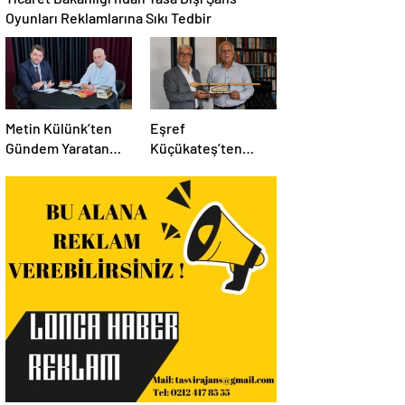
Oyunları Reklamlarına Sıkı Tedbir
Metin Külünk’ten
Eşref
Gündem Yaratan
Küçükateş’ten
Açıklamalar:
İstanbul Eski Valisi
Ekonomi, Liyakat ve
Hüseyin Avni
Siyasete İlişkin
Mutlu’ya Anlamlı
Dikkat Çeken
Ziyaret
Mesajlar