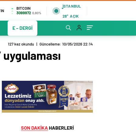
İSTANBUL
BITCOIN
IN
3099972
0,80%
28°
AÇIK
E – DERGİ
127 kez okundu
|
Güncelleme: 10/05/2026 22:14
” uygulaması
SON DAKİKA
HABERLERİ