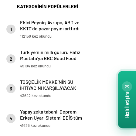
KATEGORİNİN POPÜLERLERİ
Ekici Peynir; Avrupa, ABD ve
KKTC’de pazar payını arttırdı
1
112158 kez okundu
Türkiye’nin milli gururu Hafız
Mustafa’ya BBC Good Food
2
ödülü
49194 kez okundu
TOSÇELİK MEKKE’NİN SU
✉
İHTİYACINI KARŞILAYACAK
3
PROJESİ’NİN BORU TEDARİKİNİ
Hızlı İletişim
43642 kez okundu
TAMAMLADI
Yapay zeka tabanlı Deprem
Erken Uyarı Sistemi EDİS tüm
4
Marmara’da kullanılmaya
41635 kez okundu
başlandı