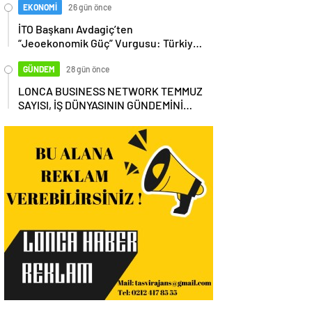
EKONOMİ
26 gün önce
İTO Başkanı Avdagiç’ten
“Jeoekonomik Güç” Vurgusu: Türkiye,
Küresel Tedarik Zincirinin Merkezi
Olmalı
GÜNDEM
28 gün önce
LONCA BUSINESS NETWORK TEMMUZ
SAYISI, İŞ DÜNYASININ GÜNDEMİNİ
MASAYA YATIRDI