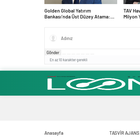
Golden Global Yatırım
TAV Hav
Bankası’nda Üst Düzey Atama:
Milyon 
Mustafa Selcen Yönetim Kurulu
Üyesi Oldu
Gönder
En az 10 karakter gerekli
Anasayfa
TASVİR AJANS