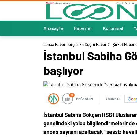
Anasayfa
Haberler
Kurumsal
Y
Lonca Haber Dergisi En Doğru Haber
Şirket Haberle
İstanbul Sabiha G
başlıyor
0
BEĞENDİM
ABONE OL
İstanbul Sabiha Gökçen (ISG) Uluslarar
genelindeki yolcu bilgilendirmelerinde d
anons sayısını azaltacak “sessiz haval