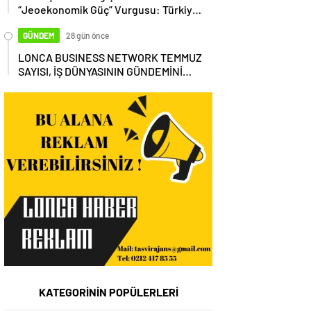
“Jeoekonomik Güç” Vurgusu: Türkiye,
Küresel Tedarik Zincirinin Merkezi
Olmalı
GÜNDEM
28 gün önce
LONCA BUSINESS NETWORK TEMMUZ
SAYISI, İŞ DÜNYASININ GÜNDEMİNİ
MASAYA YATIRDI
KATEGORİNİN POPÜLERLERİ