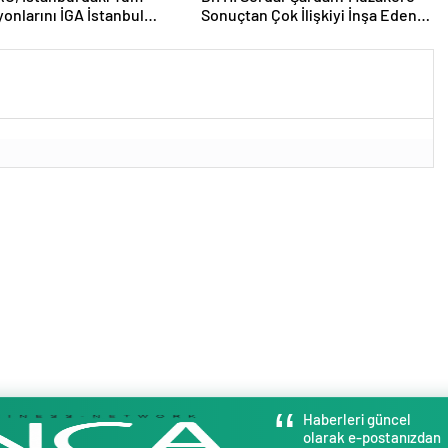
onlarını İGA İstanbul
Sonuçtan Çok İlişkiyi İnşa Eden
anı’na Taşıyor
Bir Süreçtir
Haberleri güncel
olarak e-postanızdan