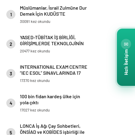
Müslümanlar, İsrail Zulmüne Dur
Demek İçin KUDÜS’TE
1
BULUŞMAK ÜZERE ahitleşiyor…
30091 kez okundu
www.kudustebulusmakuzere.com
YASED-TÜBİTAK İŞ BİRLİĞİ,
GİRİŞİMLERDE TEKNOLOJİNİN
✉
2
AĞIRLIĞINI ARTIRACAK
20477 kez okundu
Hızlı İletişim
INTERNATIONAL EXAM CENTRE
“IEC ESOL” SINAVLARINDA 17
3
Türkiye Birinciliği mavigün
17370 kez okundu
koleji’nde
100 bin fidan kardeş ülke için
yola çıktı
4
17027 kez okundu
LONCA İş Ağı Çay Sohbetleri,
ÖNSİAD ve KOBİDES işbirliği ile
5