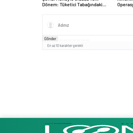
Dönem: Tüketici Tabağındaki
Operasy
İçeriği Bilecek
Havalim
Gönder
En az 10 karakter gerekli