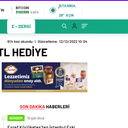
İSTANBUL
BITCOIN
TIN
3100395
0,50%
29°
AÇIK
E – DERGİ
614 kez okundu
|
Güncelleme: 12/12/2022 10:04
TL HEDİYE
SON DAKİKA
HABERLERİ
GÜNDEM
10 gün önce
Eşref Küçükateş’ten İstanbul Eski