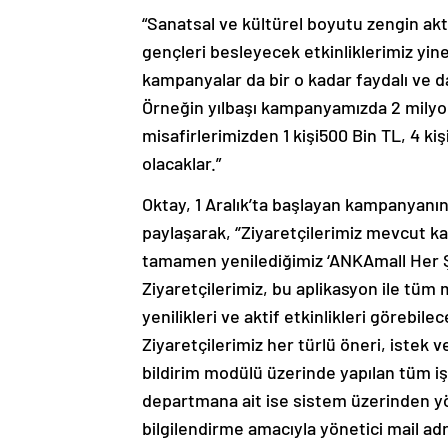
“Sanatsal ve kültürel boyutu zengin akti
gençleri besleyecek etkinliklerimiz yin
kampanyalar da bir o kadar faydalı ve da
Örneğin yılbaşı kampanyamızda 2 milyon
misafirlerimizden 1 kişi500 Bin TL, 4 kişi
olacaklar.”
Oktay, 1 Aralık’ta başlayan kampanyanı
paylaşarak, ‘’Ziyaretçilerimiz mevcut k
tamamen yenilediğimiz ‘ANKAmall Her Şe
Ziyaretçilerimiz, bu aplikasyon ile tüm
yenilikleri ve aktif etkinlikleri görebil
Ziyaretçilerimiz her türlü öneri, istek v
bildirim modülü üzerinde yapılan tüm işl
departmana ait ise sistem üzerinden yö
bilgilendirme amacıyla yönetici mail ad