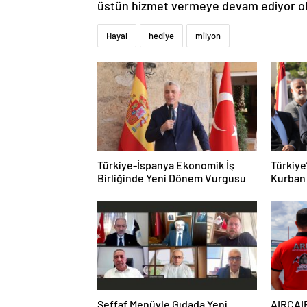
üstün hizmet vermeye devam ediyor ola
Hayal
hediye
milyon
Türkiye-İspanya Ekonomik İş
Türkiye
Birliğinde Yeni Dönem Vurgusu
Kurban 
Ulaştır
Şeffaf Menüyle Gıdada Yeni
AIRCAIR