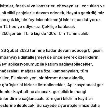
viteler, festival ve konserler, ebeveynleri, çocukları ve
e nitelikli projelerle devam edecek. Hayata geçirdiğimiz
ha çok kişinin faydalanabileceği işler olsun istiyoruz.
 TL hediye ediyoruz. Çekilişe katılacak
 250’şer bin TL, 5 kişi de 100’er bin TL’nin sahibi
n 26 Şubat 2023 tarihine kadar devam edeceği bilgisini
ampanyaya dijitalleşmeyi de önceleyerek özelliklerini
y’ aplikasyonumuz ile katılım sağlayabilecekler.
 mağazaları, mağazalara özel kampanyaları, tüm
ecekler. Ek olarak yeni bir hizmet daha ekledik.
e görüşlerini bizlere iletebilecekler. Aplikasyondaki geri
emler kayıt altına alınacak, geribildirim hangi
nlendirme sağlanacak, tüm geri bildirim kayıtları
reslerine iletilecek. Bu sayede ziyaretçilerimize daha