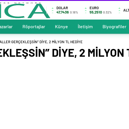
DOLAR
EURO
AL
47,7436
55,2510
0.18%
0.32%
azarlar
Röportajlar
Künye
İletişim
Biyografiler
YALLER GERÇEKLEŞSİN’’ DİYE, 2 MİLYON TL HEDİYE
KLEŞSİN’’ DİYE, 2 MİLYON 