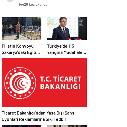
ÖNSİAD Genel Merkezinde
14428 kez okundu
başladı…
Filistin Konvoyu
Türkiye’de 115
Sakarya’daki Eğitim
Yangına Müdahale
Kampını
Edildi: 110’u Kontrol
Tamamladı: Ankara
Altına Alındı
Etabı Başlıyor
Ticaret Bakanlığı’ndan Yasa Dışı Şans
Oyunları Reklamlarına Sıkı Tedbir