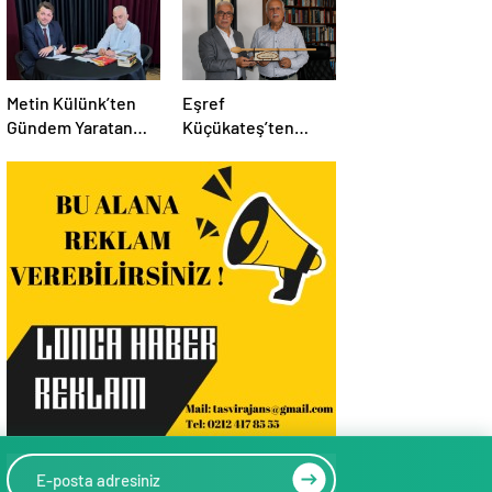
Metin Külünk’ten
Eşref
Gündem Yaratan
Küçükateş’ten
Açıklamalar:
İstanbul Eski Valisi
Ekonomi, Liyakat ve
Hüseyin Avni
Siyasete İlişkin
Mutlu’ya Anlamlı
Dikkat Çeken
Ziyaret
Mesajlar