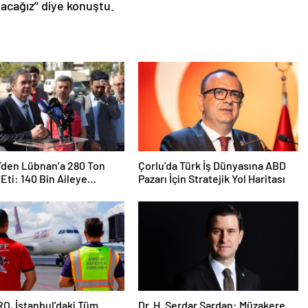
cağız’’ diye konuştu.
’den Lübnan’a 280 Ton
Çorlu’da Türk İş Dünyasına ABD
Eti: 140 Bin Aileye
Pazarı İçin Stratejik Yol Haritası
ılacak
O, İstanbul’daki Tüm
Dr. H. Serdar Şardan: Müzakere