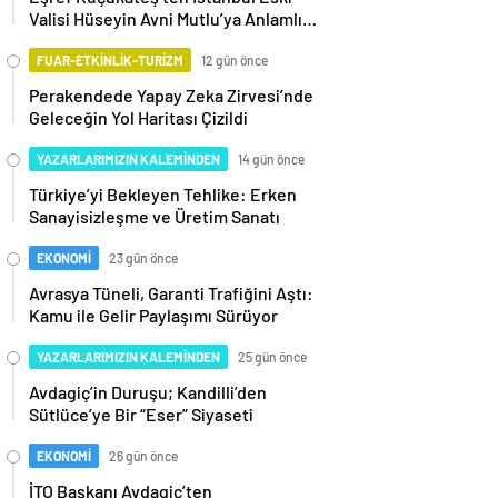
Valisi Hüseyin Avni Mutlu’ya Anlamlı
Ziyaret
FUAR-ETKİNLİK-TURİZM
12 gün önce
Perakendede Yapay Zeka Zirvesi’nde
Geleceğin Yol Haritası Çizildi
YAZARLARIMIZIN KALEMİNDEN
14 gün önce
Türkiye’yi Bekleyen Tehlike: Erken
Sanayisizleşme ve Üretim Sanatı
EKONOMİ
23 gün önce
Avrasya Tüneli, Garanti Trafiğini Aştı:
Kamu ile Gelir Paylaşımı Sürüyor
YAZARLARIMIZIN KALEMİNDEN
25 gün önce
Avdagiç’in Duruşu; Kandilli’den
Sütlüce’ye Bir “Eser” Siyaseti
EKONOMİ
26 gün önce
İTO Başkanı Avdagiç’ten