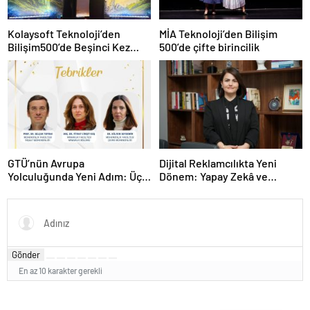
Kolaysoft Teknoloji’den
MİA Teknoloji’den Bilişim
Bilişim500’de Beşinci Kez
500’de çifte birincilik
Zirve Başarısı
GTÜ’nün Avrupa
Dijital Reklamcılıkta Yeni
Yolculuğunda Yeni Adım: Üç
Dönem: Yapay Zekâ ve
Proje, Üç Stratejik Hedef
Influencer Reklamlarına Yeni
Kurallar
Gönder
En az 10 karakter gerekli