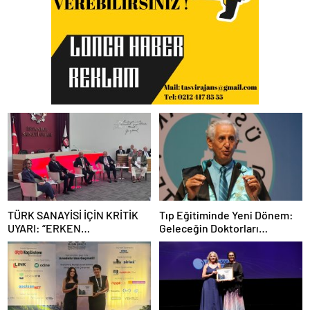
TÜRK SANAYİSİ İÇİN KRİTİK
Tıp Eğitiminde Yeni Dönem:
UYARI: “ERKEN
Geleceğin Doktorları
SANAYİSİZLEŞME
Teknolojiyi de Bilecek
TEHLİKESİYLE KARŞI
KARŞIYAYIZ”