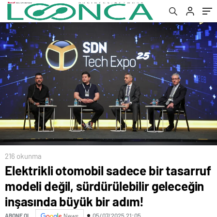
inşasında büyük bir adım!
216 okunma
Elektrikli otomobil sadece bir tasarruf
modeli değil, sürdürülebilir geleceğin
inşasında büyük bir adım!
05/07/2025 21:05
ABONE OL
News