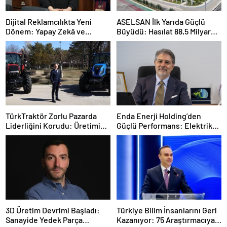
Dijital Reklamcılıkta Yeni
ASELSAN İlk Yarıda Güçlü
Dönem: Yapay Zekâ ve
Büyüdü: Hasılat 88,5 Milyar
Influencer Reklamlarına Yeni
TL’ye, Yeni Sözleşmeler 4,9
Kurallar
Milyar Dolara Ulaştı
TürkTraktör Zorlu Pazarda
Enda Enerji Holding’den
Liderliğini Korudu: Üretimin
Güçlü Performans: Elektrik
Yüzde 58’ini, İhracatın Yüzde
Üretimi İlk Yarıda Yüzde 67
74’ünü Karşıladı
Arttı
3D Üretim Devrimi Başladı:
Türkiye Bilim İnsanlarını Geri
Sanayide Yedek Parça
Kazanıyor: 75 Araştırmacıya