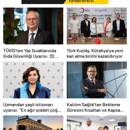
TÜGİS’ten Yaz Sıcaklarında
Türk Kızılay, Kütahya’ya yeni
Gıda Güvenliği Uyarısı: 32
kan alma birimi kazandırıyor
Derecenin Üzerinde Kritik
Süre Bir Saat
Uzmandan yaşlı istismarı
Katılım Sağlık’tan Bekleme
uyarısı: “En ağır şiddet çoğu
Süresini Kısaltan ve Kapsamı
zaman sessizlik içinde
Genişleten Yeni Uygulamalar
yaşanıyor”