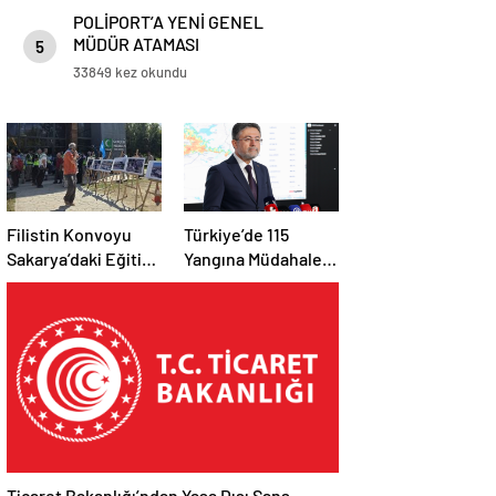
POLİPORT’A YENİ GENEL
MÜDÜR ATAMASI
5
33849 kez okundu
Filistin Konvoyu
Türkiye’de 115
Sakarya’daki Eğitim
Yangına Müdahale
Kampını
Edildi: 110’u Kontrol
Tamamladı: Ankara
Altına Alındı
Etabı Başlıyor
Ticaret Bakanlığı’ndan Yasa Dışı Şans