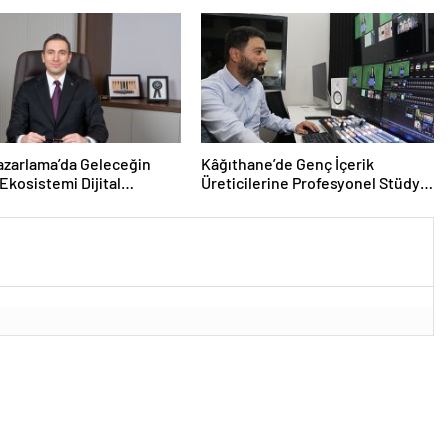
azarlama’da Geleceğin
Kâğıthane’de Genç İçerik
Ekosistemi Dijital
Üreticilerine Profesyonel Stüdyo
mle Şekilleniyor
Desteği