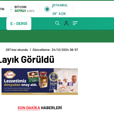
İSTANBUL
BITCOIN
TIN
3077521
0,50%
29°
AÇIK
E – DERGİ
297 kez okundu
|
Güncelleme: 24/12/2024 08:57
Layık Görüldü
SON DAKİKA
HABERLERİ