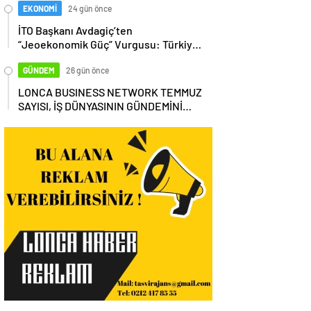
EKONOMİ
24 gün önce
İTO Başkanı Avdagiç’ten
“Jeoekonomik Güç” Vurgusu: Türkiye,
Küresel Tedarik Zincirinin Merkezi
Olmalı
GÜNDEM
26 gün önce
LONCA BUSINESS NETWORK TEMMUZ
SAYISI, İŞ DÜNYASININ GÜNDEMİNİ
MASAYA YATIRDI