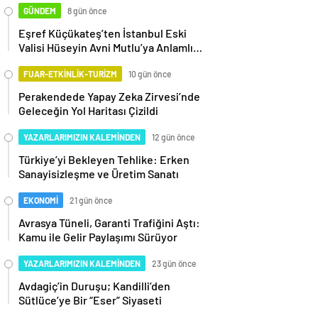
GÜNDEM
8 gün önce
Eşref Küçükateş’ten İstanbul Eski
Valisi Hüseyin Avni Mutlu’ya Anlamlı
Ziyaret
FUAR-ETKİNLİK-TURİZM
10 gün önce
Perakendede Yapay Zeka Zirvesi’nde
Geleceğin Yol Haritası Çizildi
YAZARLARIMIZIN KALEMİNDEN
12 gün önce
Türkiye’yi Bekleyen Tehlike: Erken
Sanayisizleşme ve Üretim Sanatı
EKONOMİ
21 gün önce
Avrasya Tüneli, Garanti Trafiğini Aştı:
Kamu ile Gelir Paylaşımı Sürüyor
YAZARLARIMIZIN KALEMİNDEN
23 gün önce
Avdagiç’in Duruşu; Kandilli’den
Sütlüce’ye Bir “Eser” Siyaseti