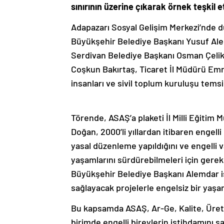
sınırının üzerine çıkarak örnek teşkil e
Adapazarı Sosyal Gelişim Merkezi’nde 
Büyükşehir Belediye Başkanı Yusuf Ale
Serdivan Belediye Başkanı Osman Çelik,
Coşkun Bakırtaş, Ticaret İl Müdürü Emr
insanları ve sivil toplum kuruluşu temsilc
Törende, ASAŞ’a plaketi İl Milli Eğitim 
Doğan, 2000’li yıllardan itibaren engell
yasal düzenleme yapıldığını ve engelli
yaşamlarını sürdürebilmeleri için gerek
Büyükşehir Belediye Başkanı Alemdar is
sağlayacak projelerle engelsiz bir yaşam
Bu kapsamda ASAŞ, Ar-Ge, Kalite, Üretim,
birimde engelli bireylerin istihdamını sa