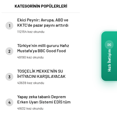
KATEGORİNİN POPÜLERLERİ
Ekici Peynir; Avrupa, ABD ve
KKTC’de pazar payını arttırdı
1
112154 kez okundu
✉
Türkiye’nin milli gururu Hafız
Mustafa’ya BBC Good Food
2
Hızlı İletişim
ödülü
49190 kez okundu
TOSÇELİK MEKKE’NİN SU
İHTİYACINI KARŞILAYACAK
3
PROJESİ’NİN BORU TEDARİKİNİ
43639 kez okundu
TAMAMLADI
Yapay zeka tabanlı Deprem
Erken Uyarı Sistemi EDİS tüm
4
Marmara’da kullanılmaya
41632 kez okundu
başlandı