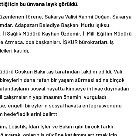
ttiği için bu ünvana layık görüldü.
düzenlenen törene, Sakarya Valisi Rahmi Doğan, Sakarya
mdar, Adapazarı Belediye Başkanı Mutlu Işıksu,
 İl Sağlık Müdürü Kayhan Özdemir, İl Milli Eğitim Müdürü
e Atmaca, oda başkanları, İŞKUR bürokratları, iş
ileri katıldı.
Müdürü Coşkun Bakırtaş tarafından takdim edildi. Vali
i bireylerin daha refah bir yaşam sürmesi adına birçok
 vatandaşların sosyal hayatta kimseye ihtiyaç duymadan
li çalışmaların yapılmasının önemini vurguladı.
e, engelli bireylerin sosyal hayata entegrasyonunu
 hedeflediklerini belirtti.
 Lojistik, İdari İşler ve Bakım gibi birçok farklı
ğlayarak, onların iş gücüne katılımını artırmak için