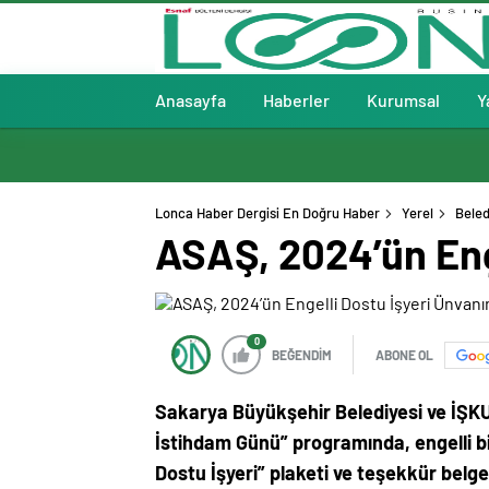
Anasayfa
Haberler
Kurumsal
Y
Lonca Haber Dergisi En Doğru Haber
Yerel
Beled
ASAŞ, 2024’ün Enge
0
BEĞENDİM
ABONE OL
Sakarya Büyükşehir Belediyesi ve İŞKUR
İstihdam Günü” programında, engelli bi
Dostu İşyeri” plaketi ve teşekkür belge