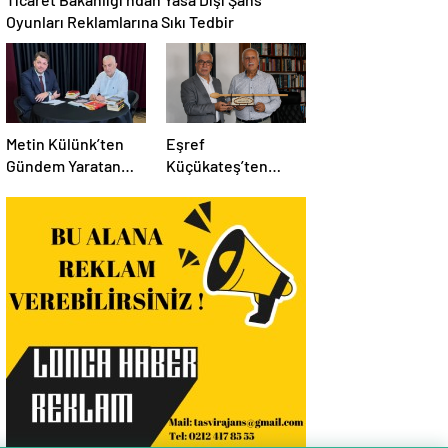
Oyunları Reklamlarına Sıkı Tedbir
Metin Külünk’ten
Eşref
Gündem Yaratan
Küçükateş’ten
Açıklamalar:
İstanbul Eski Valisi
Ekonomi, Liyakat ve
Hüseyin Avni
Siyasete İlişkin
Mutlu’ya Anlamlı
Dikkat Çeken
Ziyaret
Mesajlar