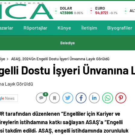
DOLAR
EURO
AL
47,5996
54,9721
0.05%
-0.1%
azarlar
Röportajlar
Künye
İletişim
Biyografiler
Belediye
iye
ASAŞ, 2024’ün Engelli Dostu İşyeri Ünvanına Layık Görüldü
lli Dostu İşyeri Ünvanına 
0
News
 tarafından düzenlenen “Engelliler için Kariyer ve
reylerin istihdamına katkı sağlayan ASAŞ’a “Engelli
si takdim edildi. ASAŞ, engelli istihdamında zorunluluk