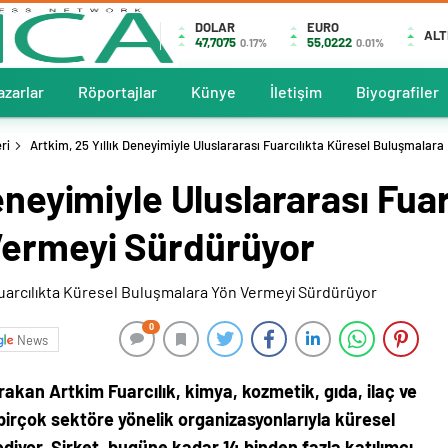
DOLAR
EURO
ALT
47,7075
55,0222
0.17%
0.01%
azarlar
Röportajlar
Künye
İletişim
Biyografiler
ri
Artkim, 25 Yıllık Deneyimiyle Uluslararası Fuarcılıkta Küresel Buluşmalara
eneyimiyle Uluslararası Fua
Vermeyi Sürdürüyor
0
News
bırakan Artkim Fuarcılık, kimya, kozmetik, gıda, ilaç ve
birçok sektöre yönelik organizasyonlarıyla küresel
diyor. Şirket, bugüne kadar 14 binden fazla katılımcı