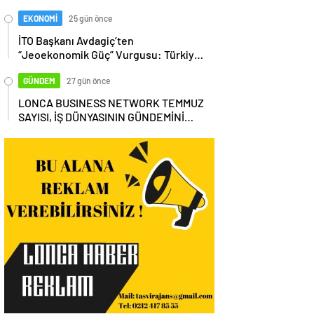
EKONOMİ
25 gün önce
İTO Başkanı Avdagiç’ten
“Jeoekonomik Güç” Vurgusu: Türkiye,
Küresel Tedarik Zincirinin Merkezi
Olmalı
GÜNDEM
27 gün önce
LONCA BUSINESS NETWORK TEMMUZ
SAYISI, İŞ DÜNYASININ GÜNDEMİNİ
MASAYA YATIRDI