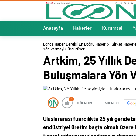
Anasayfa
Haberler
Kurumsal
Y
Lonca Haber Dergisi En Doğru Haber
Şirket Haberle
Yön Vermeyi Sürdürüyor
Artkim, 25 Yıllık D
Buluşmalara Yön 
0
BEĞENDİM
ABONE OL
Uluslararası fuarcılıkta 25 yılı geride 
endüstriyel üretim başta olmak üzere 
ticaret ağlarını güçlendirmeye devam e