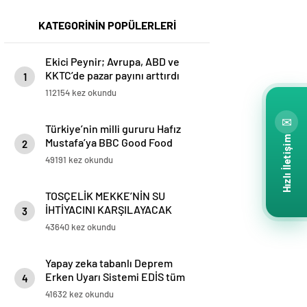
KATEGORİNİN POPÜLERLERİ
Ekici Peynir; Avrupa, ABD ve
KKTC’de pazar payını arttırdı
1
112154 kez okundu
✉
Türkiye’nin milli gururu Hafız
Hızlı İletişim
Mustafa’ya BBC Good Food
2
ödülü
49191 kez okundu
TOSÇELİK MEKKE’NİN SU
İHTİYACINI KARŞILAYACAK
3
PROJESİ’NİN BORU TEDARİKİNİ
43640 kez okundu
TAMAMLADI
Yapay zeka tabanlı Deprem
Erken Uyarı Sistemi EDİS tüm
4
Marmara’da kullanılmaya
41632 kez okundu
başlandı