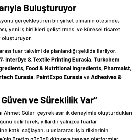
arıyla Buluşturuyor
asyonu gerçekleştiren bir şirket olmanın ötesinde,
ı, yeni iş birlikleri geliştirmesi ve küresel ticaret
r oluşturuyor.
ası fuar takvimi de planlandığı şekilde ilerliyor.
7. InterDye & Textile Printing Eurasia
,
Turkchem
gredients
,
Food & Nutritional Ingredients
,
Pharmaist
,
rtech Eurasia
,
PaintExpo Eurasia
ve
Adhesives &
üven ve Süreklilik Var”
ı Ahmet Güler, çeyrek asırlık deneyimle oluşturdukları
nu belirterek, yıllardır yalnızca fuarlar
e katkı sağlayan, uluslararası iş birliklerinin
ye’nin üretim gücünü dünyaya taşıyan platformlar