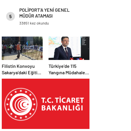
POLİPORT’A YENİ GENEL
MÜDÜR ATAMASI
5
33851 kez okundu
Filistin Konvoyu
Türkiye’de 115
Sakarya’daki Eğitim
Yangına Müdahale
Kampını
Edildi: 110’u Kontrol
Tamamladı: Ankara
Altına Alındı
Etabı Başlıyor