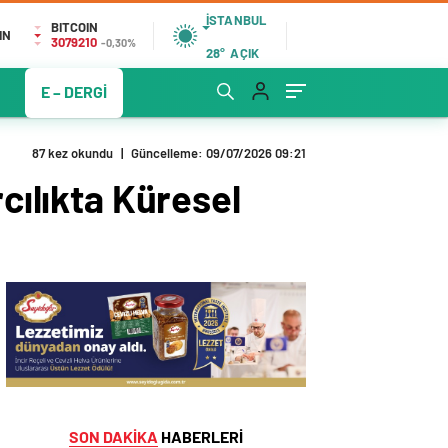
İSTANBUL
BITCOIN
IN
3079210
-0,30%
28°
AÇIK
E – DERGİ
87 kez okundu
|
Güncelleme: 09/07/2026 09:21
rcılıkta Küresel
SON DAKİKA
HABERLERİ