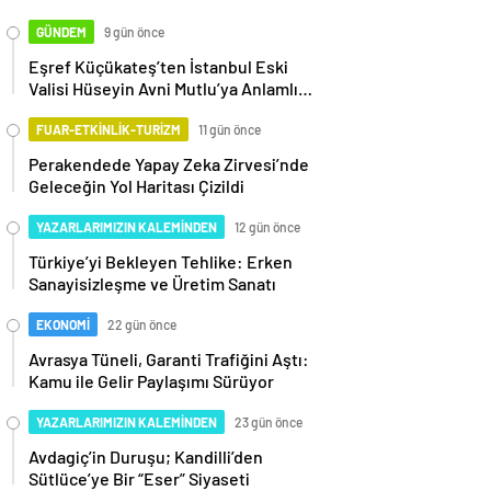
GÜNDEM
9 gün önce
Eşref Küçükateş’ten İstanbul Eski
Valisi Hüseyin Avni Mutlu’ya Anlamlı
Ziyaret
FUAR-ETKİNLİK-TURİZM
11 gün önce
Perakendede Yapay Zeka Zirvesi’nde
Geleceğin Yol Haritası Çizildi
YAZARLARIMIZIN KALEMİNDEN
12 gün önce
Türkiye’yi Bekleyen Tehlike: Erken
Sanayisizleşme ve Üretim Sanatı
EKONOMİ
22 gün önce
Avrasya Tüneli, Garanti Trafiğini Aştı:
Kamu ile Gelir Paylaşımı Sürüyor
YAZARLARIMIZIN KALEMİNDEN
23 gün önce
Avdagiç’in Duruşu; Kandilli’den
Sütlüce’ye Bir “Eser” Siyaseti