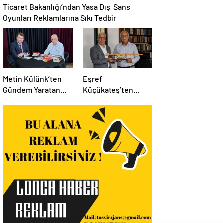
Ticaret Bakanlığı’ndan Yasa Dışı Şans
Oyunları Reklamlarına Sıkı Tedbir
Metin Külünk’ten
Eşref
Gündem Yaratan
Küçükateş’ten
Açıklamalar:
İstanbul Eski Valisi
Ekonomi, Liyakat ve
Hüseyin Avni
Siyasete İlişkin
Mutlu’ya Anlamlı
Dikkat Çeken
Ziyaret
Mesajlar