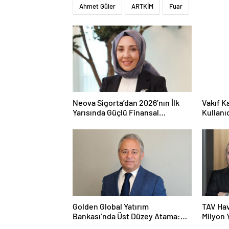
Ahmet Güler
ARTKİM
Fuar
Neova Sigorta’dan 2026’nın İlk
Vakıf K
Yarısında Güçlü Finansal
Kullanı
Performans
Fırsatı
Golden Global Yatırım
TAV Hav
Bankası’nda Üst Düzey Atama:
Milyon 
Mustafa Selcen Yönetim Kurulu