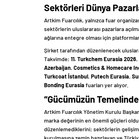
Sektörleri Dünya Pazarl
Artkim Fuarcılık, yalnızca fuar organiz
sektörlerin uluslararası pazarlara açılmas
ağlarına entegre olması için platformla
Şirket tarafından düzenlenecek uluslarar
Takvimde;
11. Turkchem Eurasia 2026
,
Azerbaijan
,
Cosmetics & Homecare In
Turkcoat İstanbul
,
Putech Eurasia
,
Su
Bonding Eurasia
fuarları yer alıyor.
“Gücümüzün Temelinde G
Artkim Fuarcılık Yönetim Kurulu Başkan
marka değerinin en önemli güçleri olduğu
düzenlemediklerini; sektörlerin gelişimin
kurulmasına zemin hazırlayan ve Türki