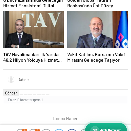
Hizmet Ekosistemi Dijital
Bankası’nda Üst Düzey
Dönüşümle Şekilleniyor
Atama: Mustafa Selcen
Yönetim Kurulu Üyesi Oldu
TAV Havalimanları İlk Yarıda
Vakıf Katılım, Bursa’nın Vakıf
48,2 Milyon Yolcuya Hizmet
Mirasını Geleceğe Taşıyor
Verdi
Gönder
En az 10 karakter gerekli
Lonca Haber
✉
Hızlı İletişim
0
0