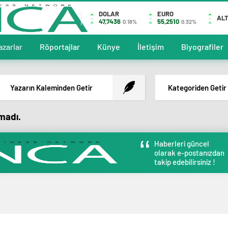
DOLAR
EURO
ALT
47,7436
55,2510
0.18%
0.32%
azarlar
Röportajlar
Künye
İletişim
Biyografiler
Yazarın Kaleminden Getir
Kategoriden Getir
amadı.
Haberleri güncel
olarak e-postanızdan
takip edebilirsiniz !