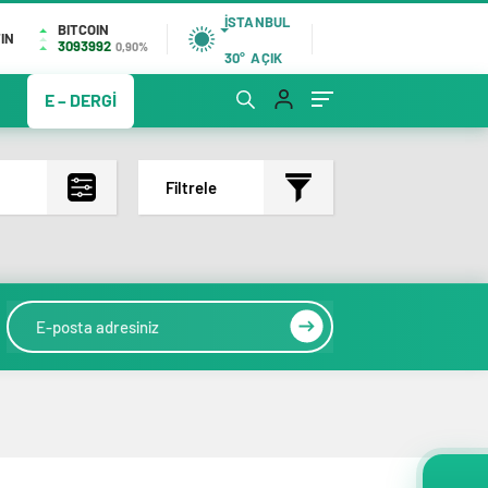
İSTANBUL
BITCOIN
IN
3093992
0,90%
30°
AÇIK
E – DERGİ
Filtrele