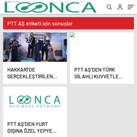
PTT AŞ etiketi için sonuçlar
HAKKARİ’DE
PTT AŞ’DEN TÜRK
GERÇEKLEŞTİRİLEN
SİLAHLI KUVVETLERİ
POSTACI YÜRÜYÜŞ
PERSONELİNE (TSK) ÖZEL
YARIŞMASI FİNALİ
KARGO İNDİRİMİ
TAMAMLANDI
PTT AŞ’DEN YURT
DIŞINA ÖZEL YEPYENİ