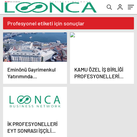
Profesyonel etiketi için sonuçlar
Eminönü Gayrimenkul
KAMU ÖZEL İŞ BİRLİĞİ
Yatırımında
PROFESYONELLERİ
Profesyonel İsim:
İSTANBUL PPP (KÖİ)
Nevzat Ayaz
HAFTASI’NDA
BULUŞTU
İK PROFESYONELLERİ
EYT SONRASI İŞÇİLİK