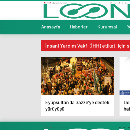
Anasayfa
Haberler
Kurumsal
Y
İnsani Yardım Vakfı (İHH) etiketi için 
Eyüpsultan’da Gazze’ye destek
Doğ
yürüyüşü
haf