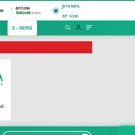
İSTANBUL
BITCOIN
IN
3082499
0,30%
30°
AÇIK
E – DERGİ
ri