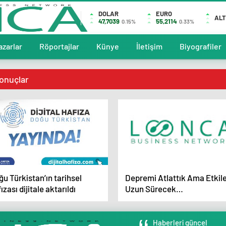
DOLAR
EURO
ALT
47,7039
55,2114
0.15%
0.33%
azarlar
Röportajlar
Künye
İletişim
Biyografiler
sonuçlar
u Türkistan’ın tarihsel
Depremi Atlattık Ama Etkile
ızası dijitale aktarıldı
Uzun Sürecek…
Haberleri güncel