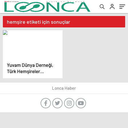
hemşire etiketi için sonuçlar
Yuvam Dünya Derneği,
Türk Hemşireler
Derneği ve 36
Hemşirelikte Özel Dal
Lonca Haber
Derneği’nden Ortak
Bildirge: “İklim Krizi Bir
Sağlık Krizidir”