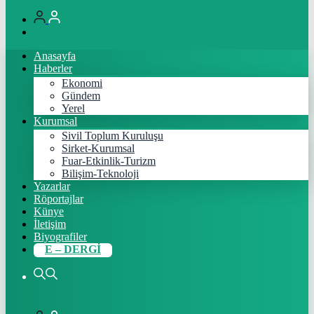
Anasayfa
Haberler
Ekonomi
Gündem
Yerel
Kurumsal
Sivil Toplum Kuruluşu
Sirket-Kurumsal
Fuar-Etkinlik-Turizm
Bilişim-Teknoloji
Yazarlar
Röportajlar
Künye
İletişim
Biyografiler
E – DERGİ