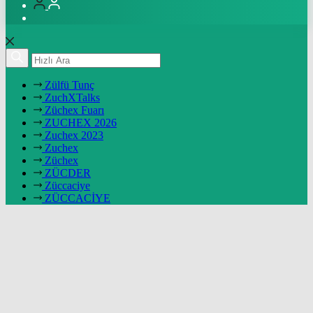
Zülfü Tunç
ZuchXTalks
Züchex Fuarı
ZUCHEX 2026
Zuchex 2023
Zuchex
Züchex
ZÜCDER
Züccaciye
ZÜCCACİYE