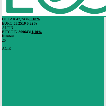
DOLAR
47,7436
0.18%
EURO
55,2510
0.32%
ALTIN
BITCOIN
3096431
1,10%
İstanbul
26°
AÇIK