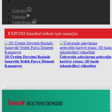
Galeriler
Videolar
Canlı Borsa
EXPO3D İstanbul etiketi için sonuçlar
3D Üretim Devrimi Başladı:
Üniversite adaylarına geleceğin
Sanayide Yedek Parça Dönemi
kariyer rotası: 3D baskı
Kapanıyor
teknolojileri yükselişte