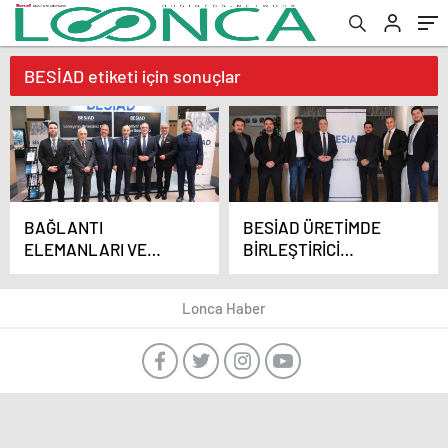
BESİAD etiketi için sonuçlar
BAĞLANTI
BESİAD ÜRETİMDE
ELEMANLARI VE
BİRLEŞTİRİCİ
HIRDAVAT
ADIMLARLA
SEKTÖRÜNÜN
GELECEĞE YÖN
Lonca Haber
LİDERLERİ TÜYAP’TA
VERİYOR
BULUŞTU