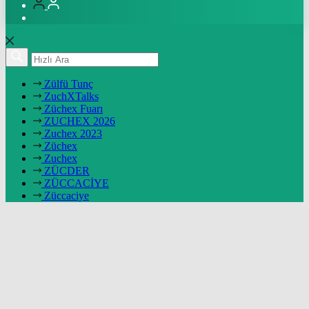
Zülfü Tunç
ZuchXTalks
Züchex Fuarı
ZUCHEX 2026
Zuchex 2023
Züchex
Zuchex
ZÜCDER
ZÜCCACİYE
Züccaciye