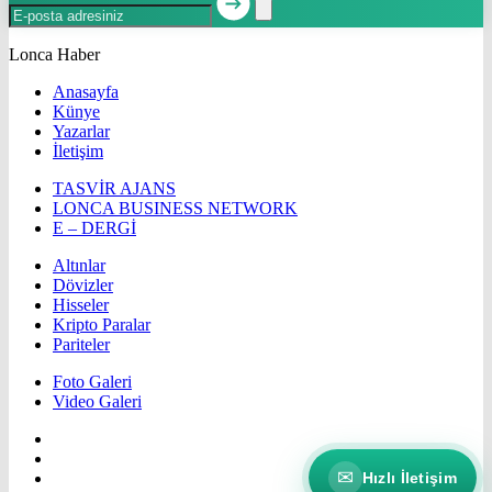
Lonca Haber
Anasayfa
Künye
Yazarlar
İletişim
TASVİR AJANS
LONCA BUSINESS NETWORK
E – DERGİ
Altınlar
Dövizler
Hisseler
Kripto Paralar
Pariteler
Foto Galeri
Video Galeri
✉
Hızlı İletişim