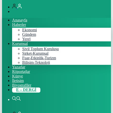
Anasayfa
Haberler
Ekonomi
Gündem
Yerel
Kurumsal
Sivil Toplum Kuruluşu
Sirket-Kurumsal
Fuar-Etkinlik-Turizm
Bilişim-Teknoloji
Yazarlar
Röportajlar
Künye
İletişim
Biyografiler
E – DERGİ