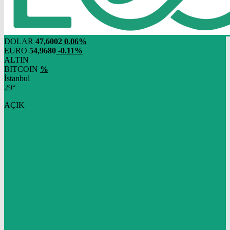
DOLAR
47,6002
0.06%
EURO
54,9680
-0.11%
ALTIN
BITCOIN
%
İstanbul
29°
AÇIK