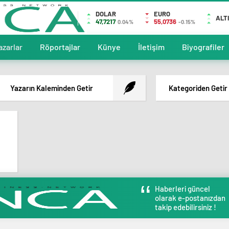
DOLAR
EURO
ALT
47,7217
55,0736
0.04%
-0.15%
azarlar
Röportajlar
Künye
İletişim
Biyografiler
Yazarın Kaleminden Getir
Kategoriden Getir
Haberleri güncel
olarak e-postanızdan
takip edebilirsiniz !