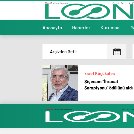
Anasayfa
Haberler
Kurumsal
Y
Eşref Küçükateş
Şişecam “İhracat
Şampiyonu” ödülünü aldı