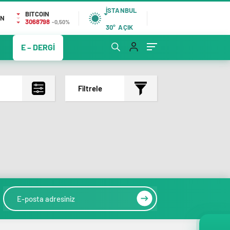
İSTANBUL
BITCOIN
IN
3068798
-0,50%
30°
AÇIK
E – DERGİ
Filtrele